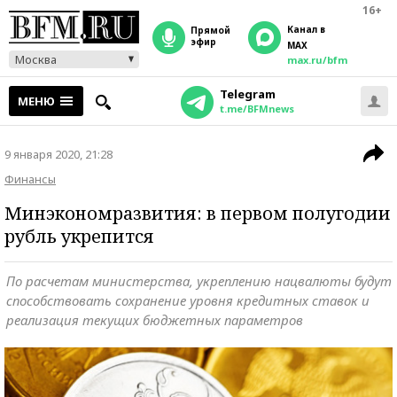
16+
Канал в
прямой
эфир
MAX
Москва
max.ru/bfm
Telegram
МЕНЮ
t.me/BFMnews
9 января 2020, 21:28
Финансы
Минэкономразвития: в первом полугодии
рубль укрепится
По расчетам министерства, укреплению нацвалюты будут
способствовать сохранение уровня кредитных ставок и
реализация текущих бюджетных параметров