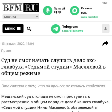
16+
Канал в
прямой
эфир
MAX
Москва
max.ru/bfm
Telegram
МЕНЮ
t.me/BFMnews
13 января 2020, 16:04
Право
Суд не смог начать слушать дело экс-
главбуха «Седьмой студии» Масляевой в
общем режиме
Это связано с тем, что на процесс не явились свидетели
Мещанский суд столицы не смог приступить к
рассмотрению в общем порядке дела бывшего главбуха
«Седьмой студии» Нины Масляевой, обвиняемой в