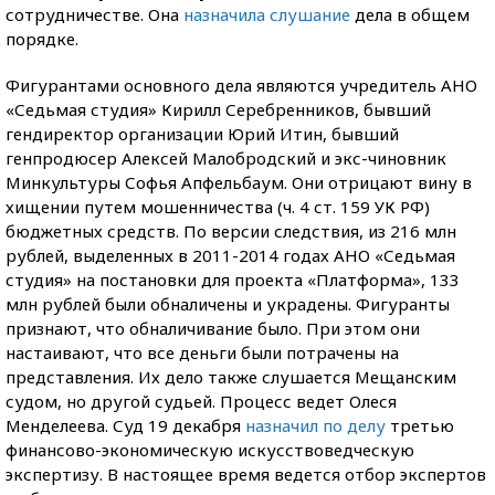
сотрудничестве. Она
назначила слушание
дела в общем
порядке.
Фигурантами основного дела являются учредитель АНО
«Седьмая студия» Кирилл Серебренников, бывший
гендиректор организации Юрий Итин, бывший
генпродюсер Алексей Малобродский и экс-чиновник
Минкультуры Софья Апфельбаум. Они отрицают вину в
хищении путем мошенничества (ч. 4 ст. 159 УК РФ)
бюджетных средств. По версии следствия, из 216 млн
рублей, выделенных в 2011-2014 годах АНО «Седьмая
студия» на постановки для проекта «Платформа», 133
млн рублей были обналичены и украдены. Фигуранты
признают, что обналичивание было. При этом они
настаивают, что все деньги были потрачены на
представления. Их дело также слушается Мещанским
судом, но другой судьей. Процесс ведет Олеся
Менделеева. Суд 19 декабря
назначил по делу
третью
финансово-экономическую искусствоведческую
экспертизу. В настоящее время ведется отбор экспертов