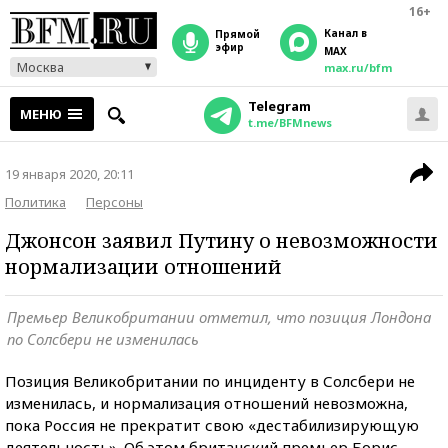
16+
Канал в
прямой
эфир
MAX
Москва
max.ru/bfm
Telegram
МЕНЮ
t.me/BFMnews
19 января 2020, 20:11
Политика
Персоны
Джонсон заявил Путину о невозможности
нормализации отношений
Премьер Великобритании отметил, что позиция Лондона
по Солсбери не изменилась
Позиция Великобритании по инциденту в Солсбери не
изменилась, и нормализация отношений невозможна,
пока Россия не прекратит свою «дестабилизирующую
деятельность». Об этом британский премьер Борис