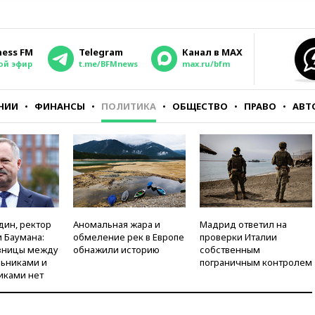
ness FM
Telegram
Канал в MAX
ой эфир
t.me/BFMnews
max.ru/bfm
НИИ
ФИНАНСЫ
ПОЛИТИКА
ОБЩЕСТВО
ПРАВО
АВТ
дин, ректор
Аномальная жара и
Мадрид ответил на
 Баумана:
обмеление рек в Европе
проверки Италии
зницы между
обнажили историю
собственным
ьниками и
пограничным контролем
иками нет