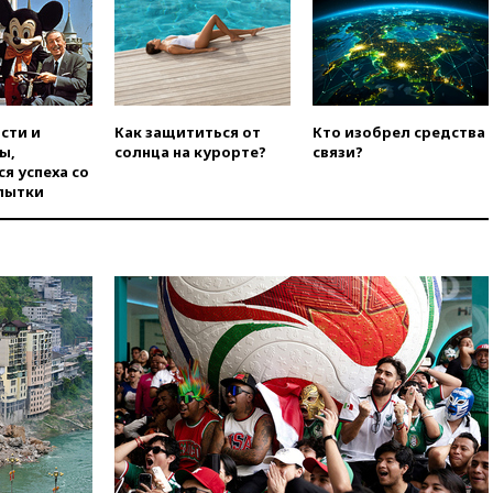
обсуждают координацию
усилий против наркотрафика
вчера, 05:30
ВМС Испании
усилили присутствие в Сеуте
на фоне миграционного
кризиса
сти и
Как защититься от
Кто изобрел средства
ы,
солнца на курорте?
связи?
вчера, 03:30
В Минстрое
я успеха со
сравнили качество жилья в
пытки
Нью-Йорке и России
вчера, 02:30
Трамп попросил
отпустить его с круглого стола
в Госдепе, чтобы «вести
войну»
вчера, 01:35
Мигрант погиб
при попытке попасть из
Марокко в Сеуту на параплане
вчера, 00:30
FT: ЕС не готов
принять в блок Украину из-за
уровня коррупции
7 августа
Лукашенко
объяснил экономическую