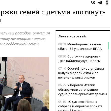
ржки семей с детьми «потянут»
и
тельных расходов, отметил
Лента новостей
итику некоторых коллег»,
ы с поддержкой семей,
09:09
Минобороны: за ночь
сбито 153 украинских БПЛА
08:50
Состояние здоровья
Джо Байдена ухудшилось
07:40
OpenAI приостановила
выпуск модели Astra и-за
потенциальных рисков
06:25
У берегов Италии
обнаружили затонувшее
судно древнеримских времен
05:10
«Одиссея» Нолана
собрала в мировом прокате
свыше $1 млрд