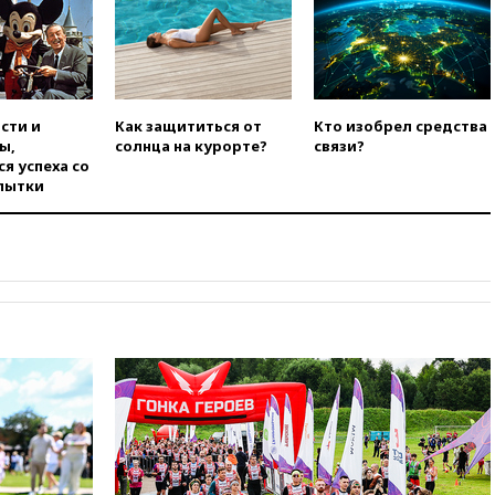
вчера, 14:20
Генпрокурором
США стал Тодд Бланш
вчера, 13:37
Пляжи
Геленджика закрыты из-за
опасности БПЛА
сти и
Как защититься от
Кто изобрел средства
ы,
солнца на курорте?
связи?
вчера, 13:03
Испания ввела
я успеха со
погранконтроль для
пытки
итальянских туристов
вчера, 12:27
Возгорание на
Ильском НПЗ, вызванное
атакой БПЛА, потушили
вчера, 11:47
Суд оставил под
арестом Rolls-Royce блогера
Лерчек
вчера, 11:07
При
столкновении катера и лодки
под Самарой погибли два
человека
вчера, 10:27
Движение по
трассе «Новороссия»