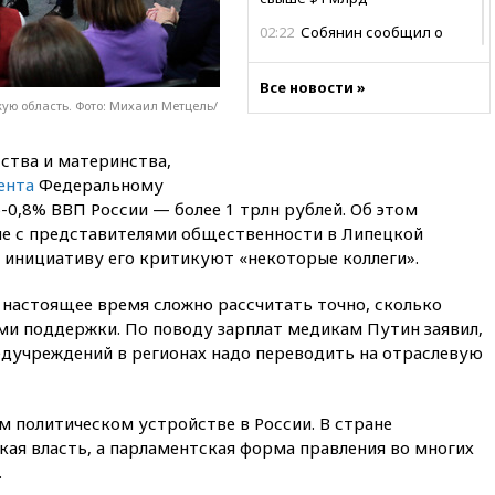
02:22
Собянин сообщил о
высоких темпах строительства
недвижимости в Москве
Все новости »
01:20
Россиянин в среднем
ую область. Фото: Михаил Метцель/
съедает несколько арбузов за
сезон
ства и материнства,
00:25
В Красноярском крае
ента
Федеральному
идут поиски семьи, пропавшей
-0,8% ВВП России — более 1 трлн рублей. Об этом
во время сплава
че с представителями общественности в Липецкой
вчера, 23:30
Жителя Нижнего
ту инициативу его критикуют «некоторые коллеги».
Тагила арестовали за реакции
в Теlegram
в настоящее время сложно рассчитать точно, сколько
ми поддержки. По поводу зарплат медикам Путин заявил,
вчера, 22:50
Российский
режиссер Кирилл Соколов
едучреждений в регионах надо переводить на отраслевую
снимет триллер для Netflix
вчера, 22:20
Турция призвала
 политическом устройстве в России. В стране
к мораторию на удары по
торговым судам в Черном
ая власть, а парламентская форма правления во многих
море
.