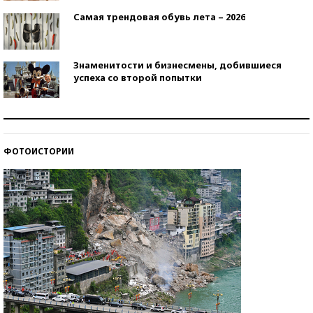
Самая трендовая обувь лета – 2026
Знаменитости и бизнесмены, добившиеся
успеха со второй попытки
Как защититься от солнца на курорте?
ФОТОИСТОРИИ
Кто изобрел средства связи?