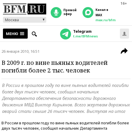
16+
Канал в
прямой
эфир
MAX
Москва
max.ru/bfm
Telegram
МЕНЮ
t.me/BFMnews
26 января 2010, 16:51
В 2009 г. по вине пьяных водителей
погибли более 2 тыс. человек
В России в прошлом году по вине пьяных водителей погибли
более двух тысяч человек, сообщил начальник
Департамента обеспечения безопасности дорожного
движения МВД Виктор Кирьянов. Всего жертвам дорожных
аварий стали свыше 26 тысяч человек. Выступая на итог
В России в прошлом году по вине пьяных водителей погибли более
двух тысяч человек, сообщил начальник Департамента