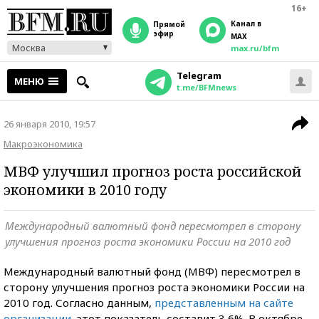
16+
Канал в
прямой
эфир
MAX
Москва
max.ru/bfm
Telegram
МЕНЮ
t.me/BFMnews
26 января 2010, 19:57
Макроэкономика
МВФ улучшил прогноз роста российской
экономики в 2010 году
Международный валютный фонд пересмотрел в сторону
улучшения прогноз роста экономики России на 2010 год
Международный валютный фонд (МВФ) пересмотрел в
сторону улучшения прогноз роста экономики России на
2010 год. Согласно данным,
представленным на сайте
организации
, этот показатель составит 3,6%. В октябре