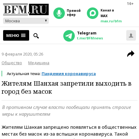
16+
Канал в
прямой
эфир
MAX
Москва
max.ru/bfm
Telegram
МЕНЮ
t.me/BFMnews
9 февраля 2020, 05:26
Общество
Медицина
Актуальная тема:
Пандемия коронавируса
Жителям Шанхая запретили выходить в
город без масок
В противном случае власти пообещали принять строгие
меры к нарушителям
Жителям Шанхая запрещено появляться в общественных
местах без масок из-за вспышки коронавируса. Такой