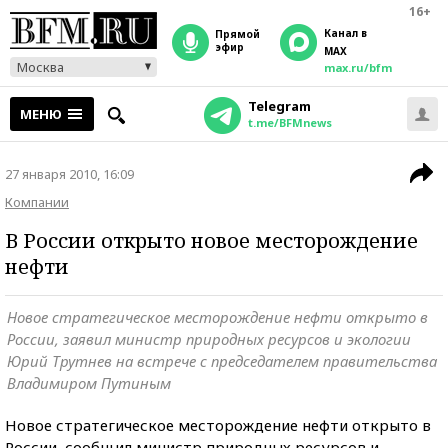
16+
Канал в
прямой
эфир
MAX
Москва
max.ru/bfm
Telegram
МЕНЮ
t.me/BFMnews
27 января 2010, 16:09
Компании
В России открыто новое месторождение
нефти
Новое стратегическое месторождение нефти открыто в
России, заявил министр природных ресурсов и экологии
Юрий Трутнев на встрече с председателем правительства
Владимиром Путиным
Новое стратегическое месторождение нефти открыто в
России, сообщил министр природных ресурсов и