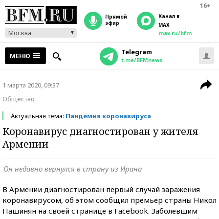
16+
Канал в
прямой
эфир
MAX
Москва
max.ru/bfm
Telegram
МЕНЮ
t.me/BFMnews
1 марта 2020, 09:37
Общество
Актуальная тема:
Пандемия коронавируса
Коронавирус диагностирован у жителя
Армении
Он недавно вернулся в страну из Ирана
В Армении диагностирован первый случай заражения
коронавирусом, об этом сообщил премьер страны Никол
Пашинян на своей странице в Facebook. Заболевшим