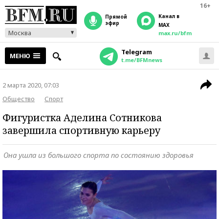
16+
Канал в
прямой
эфир
MAX
Москва
max.ru/bfm
Telegram
МЕНЮ
t.me/BFMnews
2 марта 2020, 07:03
Общество
Спорт
Фигуристка Аделина Сотникова
завершила спортивную карьеру
Она ушла из большого спорта по состоянию здоровья