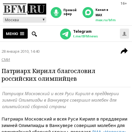
16+
Канал в
прямой
эфир
MAX
Москва
max.ru/bfm
Telegram
МЕНЮ
t.me/BFMnews
28 января 2010, 14:40
СМИ
Патриарх Кирилл благословил
российских олимпийцев
Патриарх Московский и всея Руси Кирилл в преддверии
зимней Олимпиады в Ванкувере совершил молебен для
олимпийской сборной страны
Патриарх Московский и всея Руси Кирилл в преддверии
зимней Олимпиады в Ванкувере совершил молебен для
олимпийской сборной страны, передает
РИА «Новости»
.