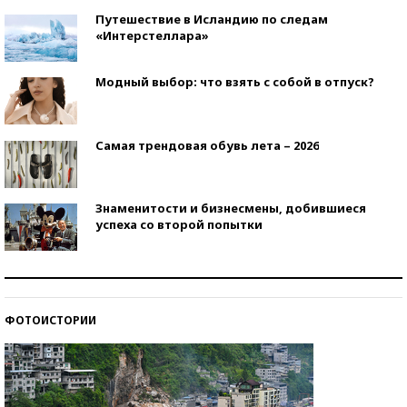
Путешествие в Исландию по следам
«Интерстеллара»
Модный выбор: что взять с собой в отпуск?
Самая трендовая обувь лета – 2026
Знаменитости и бизнесмены, добившиеся
успеха со второй попытки
Как защититься от солнца на курорте?
ФОТОИСТОРИИ
Кто изобрел средства связи?