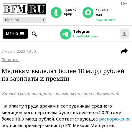
16+
Канал в
прямой
эфир
MAX
Москва
max.ru/bfm
Telegram
МЕНЮ
t.me/BFMnews
7 марта 2020, 19:50
Политика
Медикам выделят более 18 млрд рублей
на зарплаты и премии
Врачей будут поощрять за выявление онкозаболеваний
На оплату труда врачам и сотрудникам среднего
медицинского персонала будет выделено в 2020 году
более 18,3 млрд рублей. Соответствующее
распоряжение
подписал премьер-министр РФ Михаил Мишустин.