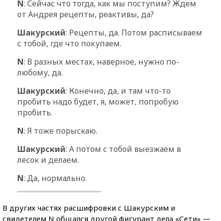
N
: Сейчас что тогда, как мы поступим? Ждем
от Андрея рецепты, реактивы, да?
Шакурский
: Рецепты, да. Потом расписываем
с тобой, где что покупаем.
N
: В разных местах, наверное, нужно по-
любому, да.
Шакурский
: Конечно, да, и там что-то
пробить надо будет, я, может, попробую
пробить.
N
: Я тоже порыскаю.
Шакурский
: А потом с тобой выезжаем в
лесок и делаем.
N
: Да, нормально.
В других частях расшифровки с Шакурским и
свидетелем N общался другой фигурант дела «Сети» —