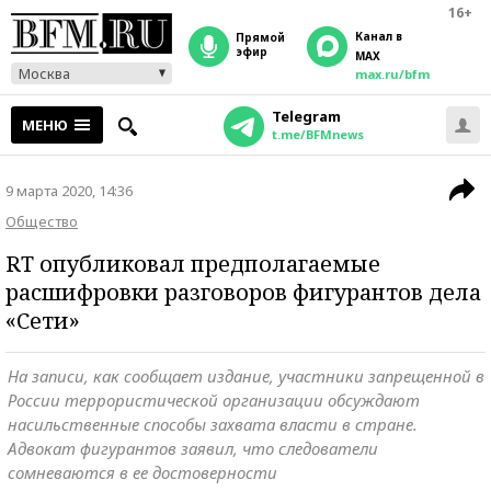
16+
Канал в
прямой
эфир
MAX
Москва
max.ru/bfm
Telegram
МЕНЮ
t.me/BFMnews
9 марта 2020, 14:36
Общество
RT опубликовал предполагаемые
расшифровки разговоров фигурантов дела
«Сети»
На записи, как сообщает издание, участники запрещенной в
России террористической организации обсуждают
насильственные способы захвата власти в стране.
Адвокат фигурантов заявил, что следователи
сомневаются в ее достоверности