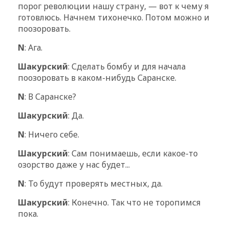
порог революции нашу страну, — вот к чему я
готовлюсь. Начнем тихонечко. Потом можно и
поозоровать.
N
: Ага.
Шакурский
: Сделать бомбу и для начала
поозоровать в каком-нибудь Саранске.
N
: В Саранске?
Шакурский
: Да.
N
: Ничего себе.
Шакурский
: Сам понимаешь, если какое-то
озорство даже у нас будет...
N
: То будут проверять местных, да.
Шакурский
: Конечно. Так что не торопимся
пока.