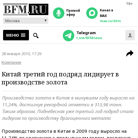
16+
Канал в
прямой
эфир
MAX
Москва
max.ru/bfm
Telegram
МЕНЮ
t.me/BFMnews
28 января 2010, 17:29
Компании
Китай третий год подряд лидирует в
производстве золота
Производство золота в Китае в минувшем году выросло на
11,24%, достигнув рекордной отметки в 313,98 тонн.
Таким образом, Поднебесная уже третий год подряд стала
лидером по производству драгоценного металла
Производство золота в Китае в 2009 году выросло на
11,24% по сравнению с предыдущим годом, достигнув