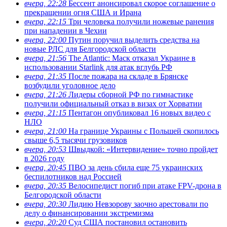
вчера, 22:28
Бессент анонсировал скорое соглашение о
прекращении огня США и Ирана
вчера, 22:15
Три человека получили ножевые ранения
при нападении в Чехии
вчера, 22:00
Путин поручил выделить средства на
новые РЛС для Белгородской области
вчера, 21:56
The Atlantic: Маск отказал Украине в
использовании Starlink для атак вглубь РФ
вчера, 21:35
После пожара на складе в Брянске
возбудили уголовное дело
вчера, 21:26
Лидеры сборной РФ по гимнастике
получили официальный отказ в визах от Хорватии
вчера, 21:15
Пентагон опубликовал 16 новых видео с
НЛО
вчера, 21:00
На границе Украины с Польшей скопилось
свыше 6,5 тысячи грузовиков
вчера, 20:53
Швыдкой: «Интервидение» точно пройдет
в 2026 году
вчера, 20:45
ПВО за день сбила еще 75 украинских
беспилотников над Россией
вчера, 20:35
Велосипедист погиб при атаке FPV-дрона в
Белгородской области
вчера, 20:30
Лидию Невзорову заочно арестовали по
делу о финансировании экстремизма
вчера, 20:20
Суд США постановил остановить