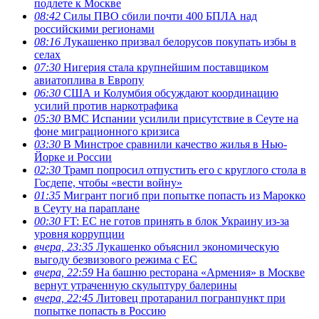
подлете к Москве
08:42
Силы ПВО сбили почти 400 БПЛА над
российскими регионами
08:16
Лукашенко призвал белорусов покупать избы в
селах
07:30
Нигерия стала крупнейшим поставщиком
авиатоплива в Европу
06:30
США и Колумбия обсуждают координацию
усилий против наркотрафика
05:30
ВМС Испании усилили присутствие в Сеуте на
фоне миграционного кризиса
03:30
В Минстрое сравнили качество жилья в Нью-
Йорке и России
02:30
Трамп попросил отпустить его с круглого стола в
Госдепе, чтобы «вести войну»
01:35
Мигрант погиб при попытке попасть из Марокко
в Сеуту на параплане
00:30
FT: ЕС не готов принять в блок Украину из-за
уровня коррупции
вчера, 23:35
Лукашенко объяснил экономическую
выгоду безвизового режима с ЕС
вчера, 22:59
На башню ресторана «Армения» в Москве
вернут утраченную скульптуру балерины
вчера, 22:45
Литовец протаранил погранпункт при
попытке попасть в Россию