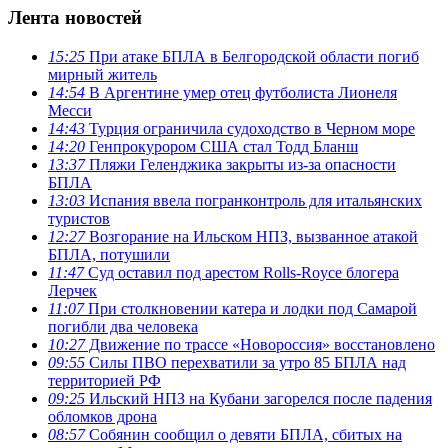
Лента новостей
15:25
При атаке БПЛА в Белгородской области погиб
мирный житель
14:54
В Аргентине умер отец футболиста Лионеля
Месси
14:43
Турция ограничила судоходство в Черном море
14:20
Генпрокурором США стал Тодд Бланш
13:37
Пляжи Геленджика закрыты из-за опасности
БПЛА
13:03
Испания ввела погранконтроль для итальянских
туристов
12:27
Возгорание на Ильском НПЗ, вызванное атакой
БПЛА, потушили
11:47
Суд оставил под арестом Rolls-Royce блогера
Лерчек
11:07
При столкновении катера и лодки под Самарой
погибли два человека
10:27
Движение по трассе «Новороссия» восстановлено
09:55
Силы ПВО перехватили за утро 85 БПЛА над
территорией РФ
09:25
Ильский НПЗ на Кубани загорелся после падения
обломков дрона
08:57
Собянин сообщил о девяти БПЛА, сбитых на