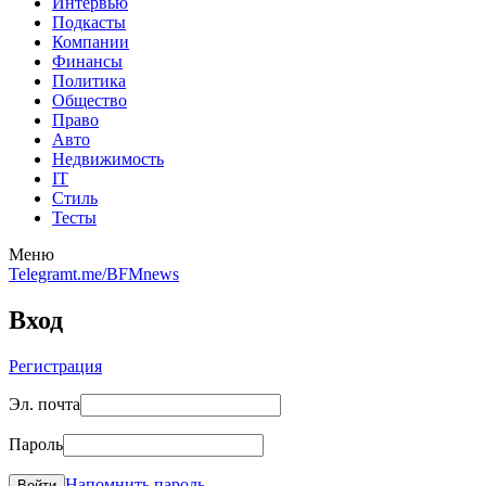
Интервью
Подкасты
Компании
Финансы
Политика
Общество
Право
Авто
Недвижимость
IT
Стиль
Тесты
Меню
Telegram
t.me/BFMnews
Вход
Регистрация
Эл. почта
Пароль
Напомнить пароль
Войти