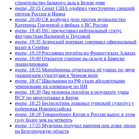
строительство бального зала в Белом доме
вчера, 20:15
Сенат США одобрил ужесточение санкций
против России и Ирана
вчера, 20:00
СК возбудил дело против журналистки
Катерины Гордеевой о фейках о ВС России
вчера, 19:45
ISU предоставил нейтральный статус
фигуристкам Валиевой и Трусовой
вчера, 19:35
Зеленский впервые совершил официальный
визит в Сербию
вчера, 19:19
Россиянка погибла во Французских Альпах
вчера, 19:00
Открытое горение на складе в Брянске
ликвидировано
вчера, 18:55
Минобороны отчиталось об ударах по двум
украинским сухогрузам в Черном море
вчера, 18:47
Школьники из РФ стали абсолютными
чемпионами на олимпиаде по ИИ
вчера, 18:39
Два человека погибли в результате удара
ВСУ по многоэтажке в Керчи
вчера, 18:25
Беспилотник атаковал турецкий сухогруз у
побережья Новороссийска
вчера, 18:18
Товарооборот Китая и России вырос в этом
году более чем на четверть
вчера, 17:55
Мужчина получил ранения при атаке дрона
на Белгородскую область