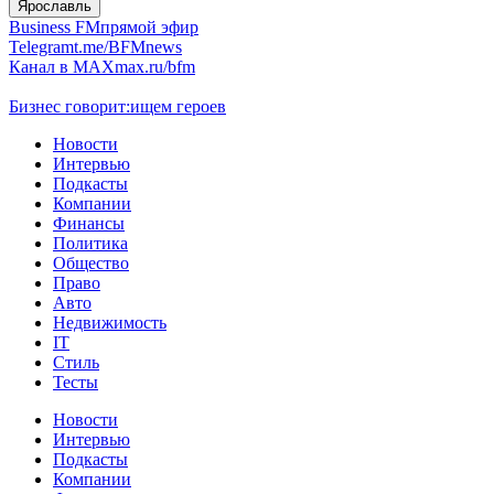
Ярославль
Business FM
прямой эфир
Telegram
t.me/BFMnews
Канал в MAX
max.ru/bfm
Бизнес говорит:
ищем героев
Новости
Интервью
Подкасты
Компании
Финансы
Политика
Общество
Право
Авто
Недвижимость
IT
Стиль
Тесты
Новости
Интервью
Подкасты
Компании