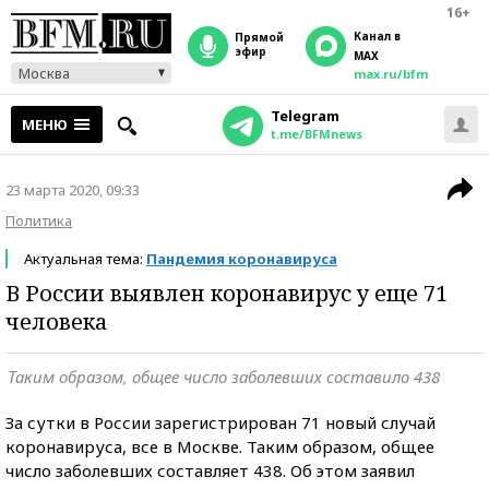
16+
Канал в
прямой
эфир
MAX
Москва
max.ru/bfm
Telegram
МЕНЮ
t.me/BFMnews
23 марта 2020, 09:33
Политика
Актуальная тема:
Пандемия коронавируса
В России выявлен коронавирус у еще 71
человека
Таким образом, общее число заболевших составило 438
За сутки в России зарегистрирован 71 новый случай
коронавируса, все в Москве. Таким образом, общее
число заболевших составляет 438. Об этом заявил