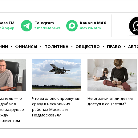
ness FM
Telegram
Канал в MAX
ой эфир
t.me/BFMnews
max.ru/bfm
НИИ
ФИНАНСЫ
ПОЛИТИКА
ОБЩЕСТВО
ПРАВО
АВТ
матель — о
Что за хлопок прозвучал
Не ограничат ли детям
рджбэк в
сразу в нескольких
доступ к соцсетям?
ие разрушает
районах Москвы и
ежду
Подмосковья?
 клиентом