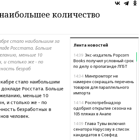
 наибольшее количество
абре стало наибольшим за
Лента новостей
кладе Росстата. Больше
еланию, меньше 10
14:39
Экс-издатель Popcorn
Books получил условный срок
 и столько же - по
по делу о пропаганде ЛГБТ
ность безраб
14:34
Минпромторг не
екабре стало наибольшим
намерен сокращать перечень
товаров для параллельного
в докладе Росстата. Больше
импорта
 желанию, меньше 10
, и столько же - по
14:14
Роспотребнадзор
одобрил открытие сезона на
нность безработных в
105 пляжах в Анапе
нов человек.
14:09
Глава Тувы включил
сенатора Нарусову в список
кандидатов в Совфед