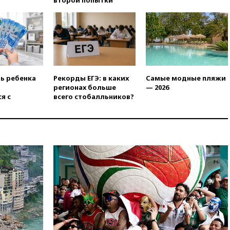
раздавать питьевую воду
бесплатно
10:41
Бывшая глава брокера
Mind Money Юлия Хандошко
признала свою вину
10:41
Пашинян: Армения
понимает невозможность
ть ребенка
Рекорды ЕГЭ: в каких
Самые модные пляжи
одновременного членства в
регионах больше
— 2026
ЕС и ЕАЭС
я с
всего стобалльников?
10:21
ФСБ задержала более
20 сотрудников пунктов
обмена криптовалюты в
«Москве-Сити»
10:13
Минтранс предлагает
тратить средства дорожных
фондов на защиту трасс от
БПЛА
09:56
Хакеры нашли
документы об ударах ВСУ по
нефтяным терминалам в
России