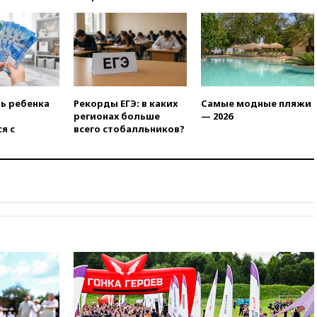
12:51
Россия планирует
запустить групповые
безвизовые турпоездки для
Вьетнама
12:36
Экспорт растворимого
кофе из России достиг
рекордных показателей
ть ребенка
Рекорды ЕГЭ: в каких
Самые модные пляжи
регионах больше
— 2026
12:30
Российские войска
я с
всего стобалльников?
взяли под контроль село
Анискино в Харьковской
области
12:15
Минцифры РФ не
планирует вводить
ограничения на доступ детей
в соцсети
11:58
Резаи: Иран не допустит
открытия второго маршрута в
Ормузском проливе
11:48
Жители Москвы и
Подмосковья сообщили о
громких взрывах