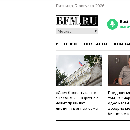
Пятница, 7 августа 2026
Busi
прям
Москва
ИНТЕРВЬЮ
ПОДКАСТЫ
КОМПА
СТИЛЬ
ТЕСТЫ
«Саму болезнь так не
Предприни
вылечить» — Юргенс о
том, как ча
новых правилах
одно касан
листинга ценных бумаг
доверие м
бизнесом и