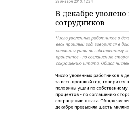
29 января 2010, 12:34
В декабре уволено
сотрудников
Число уволенных работников в дек
весь прошлый год, говорится в до
половины ушли по собственному ж
процентов - по соглашению сторон,
сокращению штата. Общая числен
Число уволенных работников в д
за весь прошлый год, говорится 
половины ушли по собственному
процентов - по соглашению сторон
сокращению штата. Общая числе
декабре превысила шесть миллио