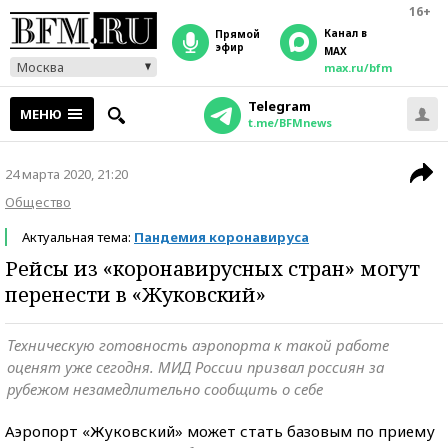
16+
Канал в
прямой
эфир
MAX
Москва
max.ru/bfm
Telegram
МЕНЮ
t.me/BFMnews
24 марта 2020, 21:20
Общество
Актуальная тема:
Пандемия коронавируса
Рейсы из «коронавирусных стран» могут
перенести в «Жуковский»
Техническую готовность аэропорта к такой работе
оценят уже сегодня. МИД России призвал россиян за
рубежом незамедлительно сообщить о себе
Аэропорт «Жуковский» может стать базовым по приему