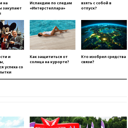
футболиста Лионеля Месси
м на
Исландию по следам
взять с собой в
ы закупают
«Интерстеллара»
отпуск?
14:43
Турция ограничила
ы
судоходство в Черном море
14:20
Генпрокурором США
стал Тодд Бланш
13:37
Пляжи Геленджика
закрыты из-за опасности БПЛА
13:03
Испания ввела
сти и
Как защититься от
Кто изобрел средства
погранконтроль для
ы,
солнца на курорте?
связи?
итальянских туристов
я успеха со
12:27
Возгорание на Ильском
пытки
НПЗ, вызванное атакой БПЛА,
потушили
11:47
Суд оставил под
арестом Rolls-Royce блогера
Лерчек
11:07
При столкновении
катера и лодки под Самарой
погибли два человека