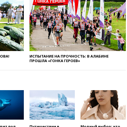
10:27
Движение по трассе
«Новороссия» восстановлено
09:55
Силы ПВО перехватили
за утро 85 БПЛА над
территорией РФ
09:25
Ильский НПЗ на Кубани
загорелся после падения
обломков дрона
08:57
Собянин сообщил о
ЛОВА!
ИСПЫТАНИЕ НА ПРОЧНОСТЬ: В АЛАБИНЕ
девяти БПЛА, сбитых на
ПРОШЛА «ГОНКА ГЕРОЕВ»
подлете к Москве
08:42
Силы ПВО сбили почти
400 БПЛА над российскими
регионами
08:16
Лукашенко призвал
белорусов покупать избы в
селах
07:30
Нигерия стала
крупнейшим поставщиком
авиатоплива в Европу
одит под
Путешествие в
Модный выбор: что