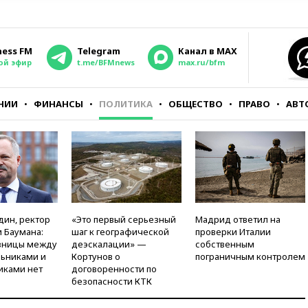
ness FM
Telegram
Канал в MAX
ой эфир
t.me/BFMnews
max.ru/bfm
НИИ
ФИНАНСЫ
ПОЛИТИКА
ОБЩЕСТВО
ПРАВО
АВТ
дин, ректор
«Это первый серьезный
Мадрид ответил на
 Баумана:
шаг к географической
проверки Италии
зницы между
деэскалации» —
собственным
ьниками и
Кортунов о
пограничным контролем
иками нет
договоренности по
безопасности КТК