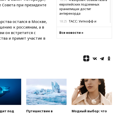
европейских подземных
е Совета при президенте
хранилищах достиг
антирекорда
арства остался в Москве,
18:25
ТАСС: Уиткофф и
Кушнер могут вскоре посетить
щению к россиянам, а в
Москву и Киев
ам он встретится с
Все новости »
тва и примет участие в
17:43
«Тиса» выдвинула экс-
председателя Верховного
суда на пост президента
Венгрии
16:50
Politico: «Газовая
авантюра Германии ставит под
угрозу европейскую зиму»
16:16
Беспилотник взорвался
вблизи газопровода в
Болгарии
15:25
При атаке БПЛА в
Белгородской области погиб
мирный житель
14:54
В Аргентине умер отец
одит под
Путешествие в
Модный выбор: что