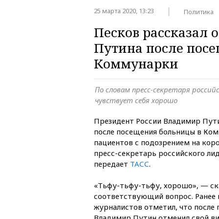
25 марта 2020, 13:23
Политика
Песков рассказал 
Путина после пос
Коммунарки
По словам пресс-секретаря россий
чувствует себя хорошо
Президент России Владимир Пути
после посещения больницы в Ком
пациентов с подозрением на коро
пресс-секретарь российского ли
передает
ТАСС
.
«Тьфу-тьфу-тьфу, хорошо», — ска
соответствующий вопрос. Ранее 
журналистов отметил, что после
Владимир Путин отменил свой ви