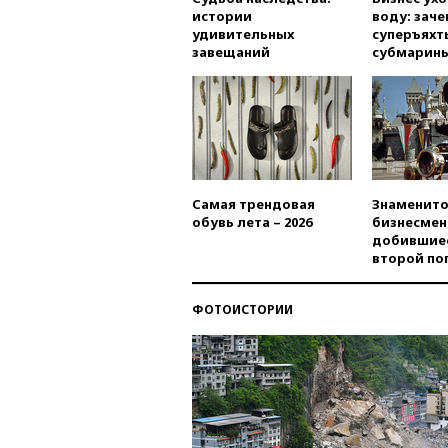
истории
воду: заче
удивительных
суперъяхт
завещаний
субмарин
Самая трендовая
Знаменито
обувь лета – 2026
бизнесмен
добившиес
второй по
ФОТОИСТОРИИ