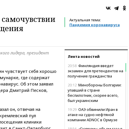
о самочувствии
Актуальная тема:
Пандемия коронавируса
ещения
ского лидера, президент
Лента новостей
20:58
Финляндия введет
н чувствует себя хорошо
экзамен для претендентов на
получение гражданства
мунарке, где содержат
навирус. Об этом заявил
20:12
Минобороны Болгарии:
дера Дмитрий Песков,
упавший в стране
беспилотник, скорее всего,
был украинским
зал он, отвечая на
19:29
ОАЭ обвинили Иран в
атаке на судно нефтяной
кремлевский пул
компании ADNOC в Ормузе
 посещения клиники
зит в Санкт-Петербург,
18:56
«Газпром»: объем газа в