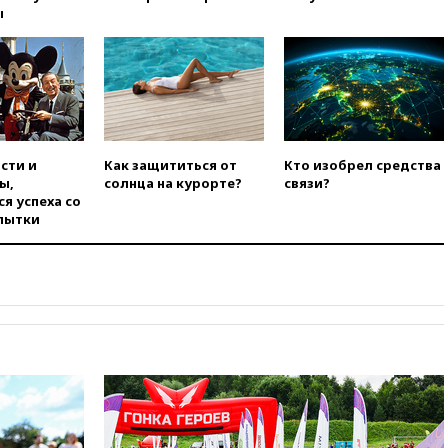
ы
08:57
Собянин сообщил о
девяти БПЛА, сбитых на
подлете к Москве
08:42
Силы ПВО сбили почти
400 БПЛА над российскими
регионами
08:16
Лукашенко призвал
сти и
Как защититься от
Кто изобрел средства
белорусов покупать избы в
ы,
солнца на курорте?
связи?
селах
я успеха со
07:30
Нигерия стала
пытки
крупнейшим поставщиком
авиатоплива в Европу
06:30
США и Колумбия
обсуждают координацию
усилий против наркотрафика
05:30
ВМС Испании усилили
присутствие в Сеуте на фоне
миграционного кризиса
03:30
В Минстрое сравнили
качество жилья в Нью-Йорке и