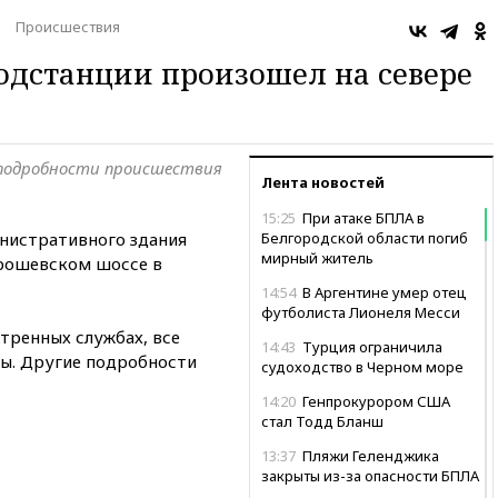
Происшествия
одстанции произошел на севере
, подробности происшествия
Лента новостей
15:25
При атаке БПЛА в
нистративного здания
Белгородской области погиб
мирный житель
орошевском шоссе в
14:54
В Аргентине умер отец
футболиста Лионеля Месси
тренных службах, все
14:43
Турция ограничила
ны. Другие подробности
судоходство в Черном море
14:20
Генпрокурором США
стал Тодд Бланш
13:37
Пляжи Геленджика
закрыты из-за опасности БПЛА