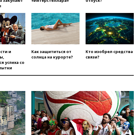
ы закупают
«Интерстеллара»
отпуск?
попытке попасть в Россию
ы
вчера, 22:28
Бессент
анонсировал скорое
соглашение о прекращении
огня США и Ирана
вчера, 22:15
Три человека
получили ножевые ранения
при нападении в Чехии
сти и
Как защититься от
Кто изобрел средства
ы,
солнца на курорте?
связи?
вчера, 22:00
Путин поручил
я успеха со
выделить средства на новые
пытки
РЛС для Белгородской
области
вчера, 21:56
The Atlantic: Маск
отказал Украине в
использовании Starlink для
атак вглубь РФ
вчера, 21:35
После пожара на
складе в Брянске возбудили
уголовное дело
вчера, 21:26
Лидеры сборной