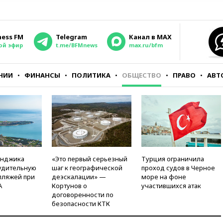
ness FM
Telegram
Канал в MAX
ой эфир
t.me/BFMnews
max.ru/bfm
НИИ
ФИНАНСЫ
ПОЛИТИКА
ОБЩЕСТВО
ПРАВО
АВТ
енджика
«Это первый серьезный
Турция ограничила
удительную
шаг к географической
проход судов в Черное
пляжей при
деэскалации» —
море на фоне
А
Кортунов о
участившихся атак
договоренности по
безопасности КТК