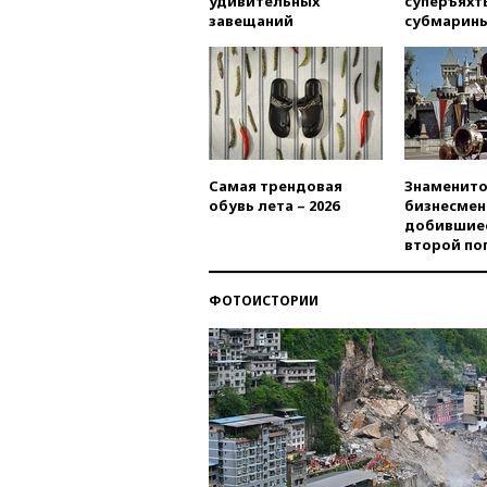
удивительных
суперъяхт
завещаний
субмарин
Самая трендовая
Знаменито
обувь лета – 2026
бизнесмен
добившиес
второй по
ФОТОИСТОРИИ