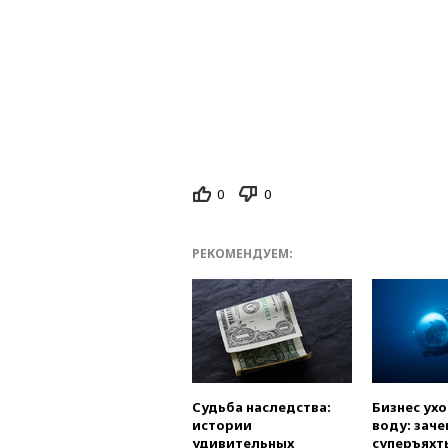
0
0
РЕКОМЕНДУЕМ:
Судьба наследства:
Бизнес ух
истории
воду: заче
удивительных
суперъяхт