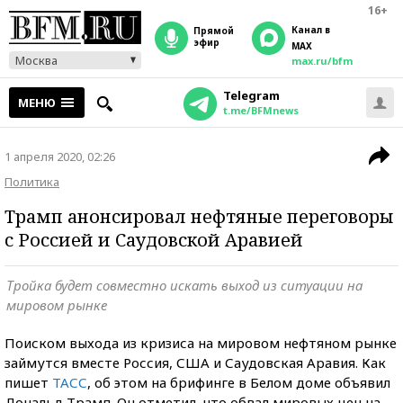
16+
Канал в
прямой
эфир
MAX
Москва
max.ru/bfm
Telegram
МЕНЮ
t.me/BFMnews
1 апреля 2020, 02:26
Политика
Трамп анонсировал нефтяные переговоры
с Россией и Саудовской Аравией
Тройка будет совместно искать выход из ситуации на
мировом рынке
Поиском выхода из кризиса на мировом нефтяном рынке
займутся вместе Россия, США и Саудовская Аравия. Как
пишет
ТАСС
, об этом на брифинге в Белом доме объявил
Дональд Трамп. Он отметил, что обвал мировых цен на