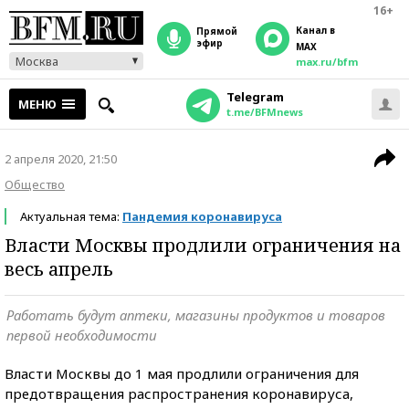
16+
Канал в
прямой
эфир
MAX
Москва
max.ru/bfm
Telegram
МЕНЮ
t.me/BFMnews
2 апреля 2020, 21:50
Общество
Актуальная тема:
Пандемия коронавируса
Власти Москвы продлили ограничения на
весь апрель
Работать будут аптеки, магазины продуктов и товаров
первой необходимости
Власти Москвы до 1 мая продлили ограничения для
предотвращения распространения коронавируса,