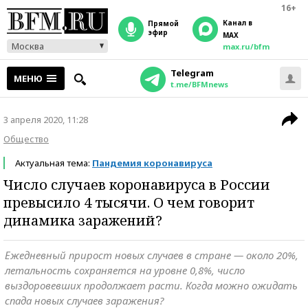
16+
Канал в
прямой
эфир
MAX
Москва
max.ru/bfm
Telegram
МЕНЮ
t.me/BFMnews
3 апреля 2020, 11:28
Общество
Актуальная тема:
Пандемия коронавируса
Число случаев коронавируса в России
превысило 4 тысячи. О чем говорит
динамика заражений?
Ежедневный прирост новых случаев в стране — около 20%,
летальность сохраняется на уровне 0,8%, число
выздоровевших продолжает расти. Когда можно ожидать
спада новых случаев заражения?