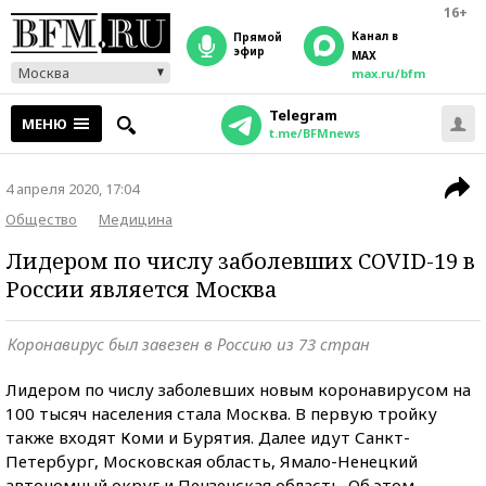
16+
Канал в
прямой
эфир
MAX
Москва
max.ru/bfm
Telegram
МЕНЮ
t.me/BFMnews
4 апреля 2020, 17:04
Общество
Медицина
Лидером по числу заболевших COVID-19 в
России является Москва
Коронавирус был завезен в Россию из 73 стран
Лидером по числу заболевших новым коронавирусом на
100 тысяч населения стала Москва. В первую тройку
также входят Коми и Бурятия. Далее идут Санкт-
Петербург, Московская область, Ямало-Ненецкий
автономный округ и Пензенская область. Об этом