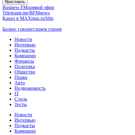
Ярославль
Business FM
прямой эфир
Telegram
t.me/BFMnews
Канал в MAX
max.ru/bfm
Бизнес говорит:
ищем героев
Новости
Интервью
Подкасты
Компании
Финансы
Политика
Общество
Право
Авто
Недвижимость
IT
Стиль
Тесты
Новости
Интервью
Подкасты
Компании