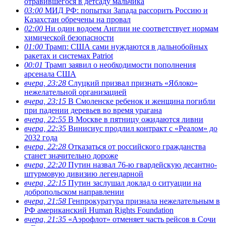
отравившегося в детсаду мальчика
03:00
МИД РФ: попытки Запада рассорить Россию и
Казахстан обречены на провал
02:00
Ни один водоем Англии не соответствует нормам
химической безопасности
01:00
Трамп: США сами нуждаются в дальнобойных
ракетах и системах Patriot
00:01
Трамп заявил о необходимости пополнения
арсенала США
вчера, 23:28
Слуцкий призвал признать «Яблоко»
нежелательной организацией
вчера, 23:15
В Смоленске ребенок и женщина погибли
при падении деревьев во время урагана
вчера, 22:55
В Москве в пятницу ожидаются ливни
вчера, 22:35
Винисиус продлил контракт с «Реалом» до
2032 года
вчера, 22:28
Отказаться от российского гражданства
станет значительно дороже
вчера, 22:20
Путин назвал 76-ю гвардейскую десантно-
штурмовую дивизию легендарной
вчера, 22:15
Путин заслушал доклад о ситуации на
добропольском направлении
вчера, 21:58
Генпрокуратура признала нежелательным в
РФ американский Human Rights Foundation
вчера, 21:35
«Аэрофлот» отменяет часть рейсов в Сочи