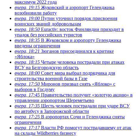
максимум 2022 года
вчера, 19:15
Жуковский и аэропорт Геленджика
возобновили работу
вчера, 19:00
Путин уточнил порядок присвоения
воинских званий добровольцам
вчера, 18:50
Euractiv: восток Финляндии приходит в
упадок без российских туристов
вчера, 18:35
В Жуковском и аэропорту Геленджика
введены ограничения
вчера, 18:21
Зюганов присоединился к критике
«Яблока»
вчера, 18:15
Четыре человека пострадали при атаках
ВСУ на Белгородскую область
вчера, 18:00
Совет мира выбрал подрядчика для
строительства военной базы в Газе
вчера, 17:50
Миронов призвал снять «Яблоко» с
выборов в Госдуму
вчера, 17:45
Правительство получит «золотую акцию» в
управлении аэропортом Шереметьево
вчера, 17:35
Шесть человек пострадали при ударе ВСУ
по автобусу в Запорожской области
вчера, 17:25
В аэропортах Сочи и Геленджика сняты
ограничения
вчера, 17:17
Власти РФ помогут пострадавшему от атак
на склады Wildberries бизнесу