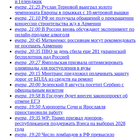
и Геленджик
вчера, 21:25
Руслан Терновой выиграл золото
чемпионата Европы в прыжках с 10-метровой вышки
вчера, 21:10
РФ не получала обращений о прекращении
концессии строительства ж/д в Армении
вчера, 21:00
В России вновь обсуждают эксперимент по
онлайн-продаже алкоголя
вчера, 20:45
Матвиенко: россиянам могут рекомендовать
не посещать Армению
вчера, 20:35
ПВО за день сбила еще 281 украинский
беспилотник над Россией
вчера, 20:27
Ямпольская призвала оптимизировать
олимпиады для поступления в вузы
вчера, 20:15
Минтранс предложил оплачивать защиту
дорог от БПЛА из средств на ремонт
вчера, 20:00
Зеленский 8 августа посетит Сербию с
официальным визитом
вчера, 19:58
В Госдуму будет внесен законопроект об
отмене ЕГЭ
вчера, 19:50
Аэропорты Сочи и Ярославля
приостановили работу
вчера, 19:35
WP: Трамп призвал доноров-
республиканцев поддержать Вэнса на выборах 2028
года
вчера, 19:20
Число ломбардов в РФ превысило