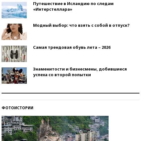
Путешествие в Исландию по следам
«Интерстеллара»
Модный выбор: что взять с собой в отпуск?
Самая трендовая обувь лета – 2026
Знаменитости и бизнесмены, добившиеся
успеха со второй попытки
Как защититься от солнца на курорте?
ФОТОИСТОРИИ
Кто изобрел средства связи?