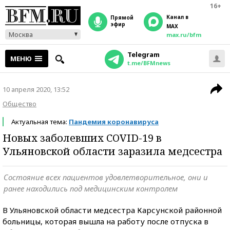
16+
Канал в
прямой
эфир
MAX
Москва
max.ru/bfm
Telegram
МЕНЮ
t.me/BFMnews
10 апреля 2020, 13:52
Общество
Актуальная тема:
Пандемия коронавируса
Новых заболевших COVID-19 в
Ульяновской области заразила медсестра
Состояние всех пациентов удовлетворительное, они и
ранее находились под медицинским контролем
В Ульяновской области медсестра Карсунской районной
больницы, которая вышла на работу после отпуска в