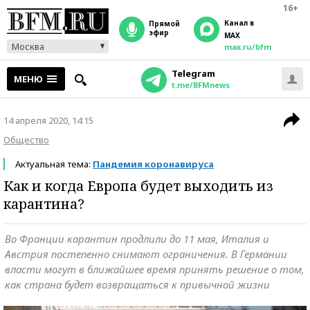
16+
Канал в
прямой
эфир
MAX
Москва
max.ru/bfm
Telegram
МЕНЮ
t.me/BFMnews
14 апреля 2020, 14:15
Общество
Актуальная тема:
Пандемия коронавируса
Как и когда Европа будет выходить из
карантина?
Во Франции карантин продлили до 11 мая, Италия и
Австрия постепенно снимают ограничения. В Германии
власти могут в ближайшее время принять решение о том,
как страна будет возвращаться к привычной жизни