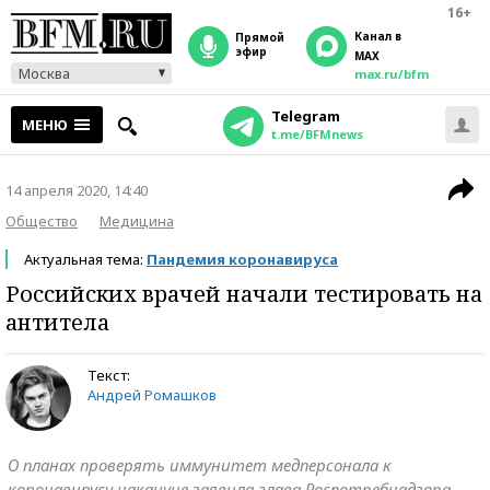
16+
Канал в
прямой
эфир
MAX
Москва
max.ru/bfm
Telegram
МЕНЮ
t.me/BFMnews
14 апреля 2020, 14:40
Общество
Медицина
Актуальная тема:
Пандемия коронавируса
Российских врачей начали тестировать на
антитела
Текст:
Андрей Ромашков
О планах проверять иммунитет медперсонала к
коронавирусу накануне заявила глава Роспотребнадзора.