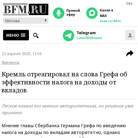
16+
Канал в
прямой
эфир
MAX
Москва
max.ru/bfm
Telegram
МЕНЮ
t.me/BFMnews
22 апреля 2020, 13:56
Финансы
Кремль отреагировал на слова Грефа об
эффективности налога на доходы от
вкладов
Песков назвал его мнение авторитетным, но решение уже
принято
Мнение главы Сбербанка Германа Грефа по введению
налога на доходы по вкладам авторитетно, однако