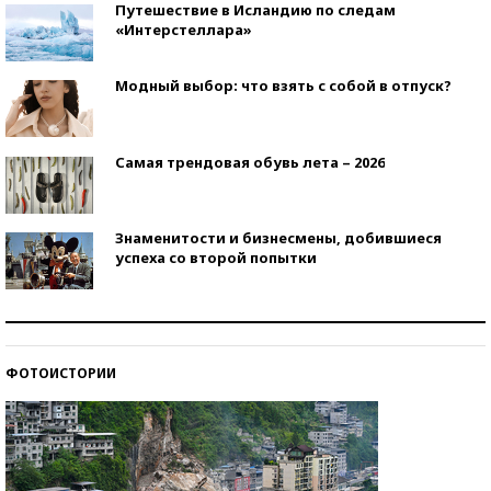
Путешествие в Исландию по следам
«Интерстеллара»
Модный выбор: что взять с собой в отпуск?
Самая трендовая обувь лета – 2026
Знаменитости и бизнесмены, добившиеся
успеха со второй попытки
Как защититься от солнца на курорте?
ФОТОИСТОРИИ
Кто изобрел средства связи?