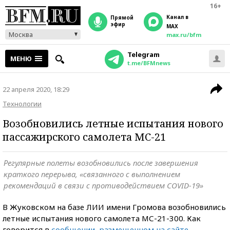
16+
Канал в
прямой
эфир
MAX
Москва
max.ru/bfm
Telegram
МЕНЮ
t.me/BFMnews
22 апреля 2020, 18:29
Технологии
Возобновились летные испытания нового
пассажирского самолета МС-21
Регулярные полеты возобновились после завершения
краткого перерыва, «связанного с выполнением
рекомендаций в связи с противодействием COVID-19»
В Жуковском на базе ЛИИ имени Громова возобновились
летные испытания нового самолета МС-21-300. Как
говорится в
сообщении, размещенном на сайте