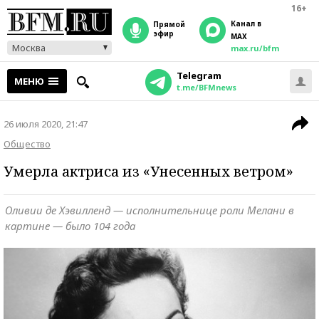
16+
Канал в
прямой
эфир
MAX
Москва
max.ru/bfm
Telegram
МЕНЮ
t.me/BFMnews
26 июля 2020, 21:47
Общество
Умерла актриса из «Унесенных ветром»
Оливии де Хэвилленд — исполнительнице роли Мелани в
картине — было 104 года