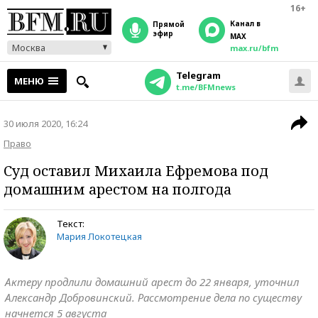
16+
Канал в
прямой
эфир
MAX
Москва
max.ru/bfm
Telegram
МЕНЮ
t.me/BFMnews
30 июля 2020, 16:24
Право
Суд оставил Михаила Ефремова под
домашним арестом на полгода
Текст:
Мария Локотецкая
Актеру продлили домашний арест до 22 января, уточнил
Александр Добровинский. Рассмотрение дела по существу
начнется 5 августа