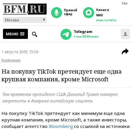
16+
Канал в
прямой
эфир
MAX
Москва
max.ru/bfm
Telegram
МЕНЮ
t.me/BFMnews
1 августа 2020, 15:56
Компании
На покупку TikTok претендует еще одна
крупная компания, кроме Microsoft
Тем временем президент США Дональд Трамп намерен
запретить в Америке китайскую соцсеть
На покупку TikTok претендует как минимум еще одна
крупная компания, кроме Microsoft, а также инвесторы,
сообщает агентство
Bloomberg
со ссылкой на источники.