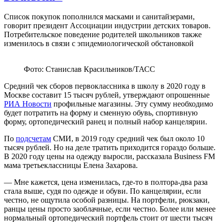
Список покупок пополнился масками и санитайзерами,
говорит президент Ассоциации индустрии детских товаров.
Потребительское поведение родителей школьников также
изменилось в связи с эпидемиологической обстановкой
Фото: Станислав Красильников/ТАСС
Средний чек сборов первоклассника в школу в 2020 году в
Москве составит 15 тысяч рублей, утверждают опрошенные
РИА Новости
профильные магазины. Эту сумму необходимо
будет потратить на форму и сменную обувь, спортивную
форму, ортопедический ранец и полный набор канцелярии.
По
подсчетам
СМИ, в 2019 году средний чек был около 10
тысяч рублей. Но на деле тратить приходится гораздо больше.
В 2020 году цены на одежду выросли, рассказала Business FM
мама третьеклассницы Елена Захарова.
— Мне кажется, цена изменилась, где-то в полтора-два раза
стала выше, судя по одежде и обуви. По канцелярии, если
честно, не ощутила особой разницы. На портфели, рюкзаки,
ранцы цены просто заоблачные, если честно. Более или менее
нормальный ортопедический портфель стоит от шести тысяч