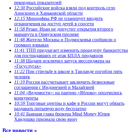
рекордных показателей
12:30
Российские войска взяли под контроль село
Анискино в Харьковской области
12:15
Минцифры РФ не планирует вводить
ограничения на доступ детей в соцсети
11:58
Резаи: Иран не допустит открытия второго
маршрута в Ормузском проливе
11:48
Жители Москвы и Подмосковья сообщили о
громких взрывах
11:41
ТПП предлагает изменить процедуру банкротства
для пострадавших от атак БПЛА продавцов
11:38
Шадаев исключил запуск мессенджера на
«Госуслугах»
11:22
При стрельбе в школе в Таиланде погибли пять
человек
11:19
Россия рассчитывает заключить безвизовые
соглашения с Индонезией и Малайзией
11:04
«Ведомости»: на партию «Яблоко» ополчились
конкуренты
10:59
Торговые центры и кафе в России могут обязать
раздавать питьевую воду бесплатно
10:41
Бывшая глава брокера Mind Money Юлия
Хандошко признала свою вину
Все новости »