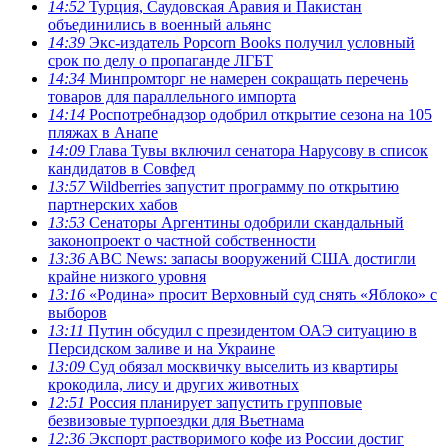
14:52
Турция, Саудовская Аравия и Пакистан
объединились в военный альянс
14:39
Экс-издатель Popcorn Books получил условный
срок по делу о пропаганде ЛГБТ
14:34
Минпромторг не намерен сокращать перечень
товаров для параллельного импорта
14:14
Роспотребнадзор одобрил открытие сезона на 105
пляжах в Анапе
14:09
Глава Тувы включил сенатора Нарусову в список
кандидатов в Совфед
13:57
Wildberries запустит программу по открытию
партнерских хабов
13:53
Сенаторы Аргентины одобрили скандальный
законопроект о частной собственности
13:36
ABC News: запасы вооружений США достигли
крайне низкого уровня
13:16
«Родина» просит Верховный суд снять «Яблоко» с
выборов
13:11
Путин обсудил с президентом ОАЭ ситуацию в
Персидском заливе и на Украине
13:09
Суд обязал москвичку выселить из квартиры
крокодила, лису и других животных
12:51
Россия планирует запустить групповые
безвизовые турпоездки для Вьетнама
12:36
Экспорт растворимого кофе из России достиг