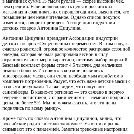
в магазинах сумма 15 тысяч рублей — скорее высокий чек,
чем средний. Если анализировать цены в российских
магазинах и сравнивать их с прошлогодними, выяснится, что
повышение цен незначительное. Однако список покупок
изменился, говорит президент Ассоциации индустрии
детских товаров Антонина Цицулина.
Антонина Цицулина
президент Ассоциации индустрии
детских товаров
«Существенных перемен нет. В этом году, к
счастью родителей, огромное количество распродаж сезонной
одежды, которая не была распродана весной в силу
ограничительных мер и карантина, поэтому выбор широкий.
Базовый комплект формы стоит 4,5 тысячи, для мальчиков
немного больше. Из нового в корзине появились
многоразовые маски, они стали необходимым атрибутом в
комплекте потребления. Радует, что есть даже детские маски с
разными рисунками. Также видим, что покупают
санитайзеры. В каких-то регионах — это связано в первую
очередь с логистикой, с ограничениями — немного подросли
цены, не более 5%. Мы не можем сказать, что эти цены
поднялись по всему рынку».
Кроме того, по словам Антонины Цицулиной, видно, что
российские родители стали экономнее. Участники рынка
связывают это с пандемией. Заметны тревожные настроения