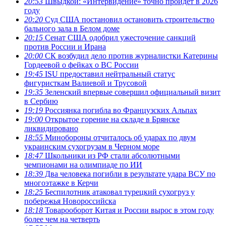
20:53
Швыдкой: «Интервидение» точно пройдет в 2026
году
20:20
Суд США постановил остановить строительство
бального зала в Белом доме
20:15
Сенат США одобрил ужесточение санкций
против России и Ирана
20:00
СК возбудил дело против журналистки Катерины
Гордеевой о фейках о ВС России
19:45
ISU предоставил нейтральный статус
фигуристкам Валиевой и Трусовой
19:35
Зеленский впервые совершил официальный визит
в Сербию
19:19
Россиянка погибла во Французских Альпах
19:00
Открытое горение на складе в Брянске
ликвидировано
18:55
Минобороны отчиталось об ударах по двум
украинским сухогрузам в Черном море
18:47
Школьники из РФ стали абсолютными
чемпионами на олимпиаде по ИИ
18:39
Два человека погибли в результате удара ВСУ по
многоэтажке в Керчи
18:25
Беспилотник атаковал турецкий сухогруз у
побережья Новороссийска
18:18
Товарооборот Китая и России вырос в этом году
более чем на четверть