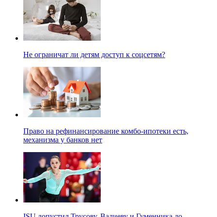
Не ограничат ли детям доступ к соцсетям?
Право на рефинансирование комбо-ипотеки есть,
механизма у банков нет
ISU допустил Трусову, Валиеву и Гуменника до