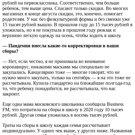
рублей на первоклассника. Соответственно, чем больше
ребенок, тем выше цена. Спасают только скидки. Во многих
магазинах в конце августа скидки, это, конечно, помогает
родителям. У нас без физкультурной формы и без сменки уже
15 тысяч рублей вышло. В прошлом году до 15 тысяч рублей я
уложилась, но я не покупала в прошлом году рюкзак и
верхнюю легкую одежду на осень, чтобы ходить в школу.
— Пандемия внесла какие-то корректировки в ваши
сборы?
— Нет, если честно, я не принимала во внимание
коронавирус, никакими масками мы специально не
закупались. Канцелярию тоже — многие говорят, что не
нужно много закупать, только на сентябрь — я на это тоже не
рассчитывала. Купила стандартно на ближайшие полгода-год
то, что ребенку понадобится, не рассчитывала, что нас
закроют.
Еще одна мама московского школьника сообщила Business
FM, что потратила на сборы в школу в 2020 году 10 тысяч
рублей. Другая семья уложилась в восемь тысяч рублей.
Траты на сборы в школу каждая семья рассчитывает
индивидуально. У одних чек выше, у других ниже. Названная