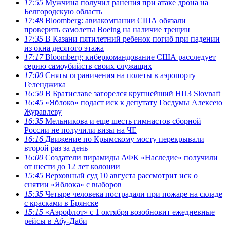
17:55
Мужчина получил ранения при атаке дрона на
Белгородскую область
17:48
Bloomberg: авиакомпании США обязали
проверить самолеты Boeing на наличие трещин
17:35
В Казани пятилетний ребенок погиб при падении
из окна десятого этажа
17:17
Bloomberg: киберкомандование США расследует
серию самоубийств своих служащих
17:00
Сняты ограничения на полеты в аэропорту
Геленджика
16:50
В Братиславе загорелся крупнейший НПЗ Slovnaft
16:45
«Яблоко» подаст иск к депутату Госдумы Алексею
Журавлеву
16:35
Мельникова и еще шесть гимнастов сборной
России не получили визы на ЧЕ
16:16
Движение по Крымскому мосту перекрывали
второй раз за день
16:00
Создатели пирамиды АФК «Наследие» получили
от шести до 12 лет колонии
15:45
Верховный суд 10 августа рассмотрит иск о
снятии «Яблока» с выборов
15:35
Четыре человека пострадали при пожаре на складе
с красками в Брянске
15:15
«Аэрофлот» с 1 октября возобновит ежедневные
рейсы в Абу-Даби