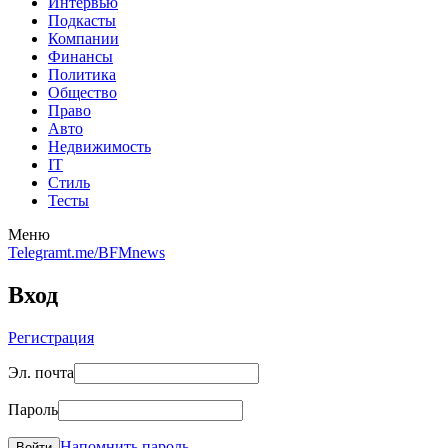
Интервью
Подкасты
Компании
Финансы
Политика
Общество
Право
Авто
Недвижимость
IT
Стиль
Тесты
Меню
Telegram
t.me/BFMnews
Вход
Регистрация
Эл. почта
Пароль
Напомнить пароль
Войти