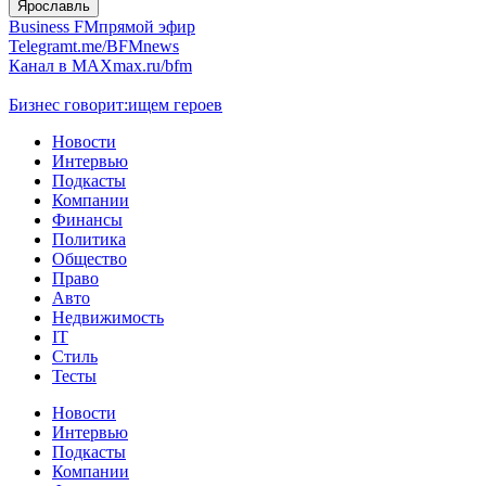
Ярославль
Business FM
прямой эфир
Telegram
t.me/BFMnews
Канал в MAX
max.ru/bfm
Бизнес говорит:
ищем героев
Новости
Интервью
Подкасты
Компании
Финансы
Политика
Общество
Право
Авто
Недвижимость
IT
Стиль
Тесты
Новости
Интервью
Подкасты
Компании