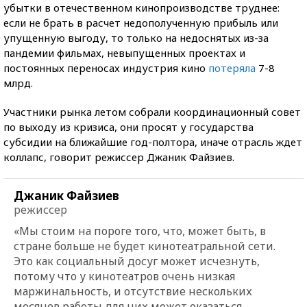
убытки в отечественном кинопроизводстве труднее:
если не брать в расчет недополученную прибыль или
упущенную выгоду, то только на недоснятых из-за
пандемии фильмах, невыпущенных проектах и
постоянных переносах индустрия кино
потеряла
7-8
млрд.
Участники рынка летом собрали координационный совет
по выходу из кризиса, они просят у государства
субсидии на ближайшие год-полтора, иначе отрасль ждет
коллапс, говорит режиссер Джаник Файзиев.
Джаник Файзиев
режиссер
«Мы стоим на пороге того, что, может быть, в
стране больше не будет кинотеатральной сети.
Это как социальный досуг может исчезнуть,
потому что у кинотеатров очень низкая
маржинальность, и отсутствие нескольких
месяцев работы для них может оказаться