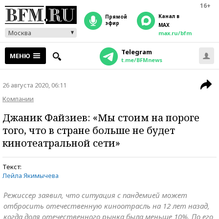
16+
Канал в
прямой
эфир
MAX
Москва
max.ru/bfm
Telegram
МЕНЮ
t.me/BFMnews
26 августа 2020, 06:11
Компании
Джаник Файзиев: «Мы стоим на пороге
того, что в стране больше не будет
кинотеатральной сети»
Текст:
Лейла Якимычева
Режиссер заявил, что ситуация с пандемией может
отбросить отечественную киноотрасль на 12 лет назад,
когда доля отечественного рынка была меньше 10%. По его