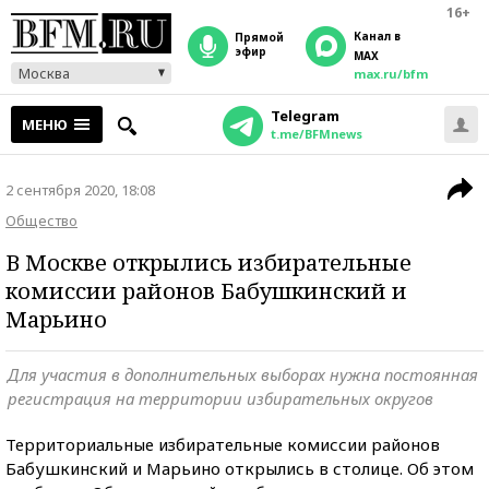
16+
Канал в
прямой
эфир
MAX
Москва
max.ru/bfm
Telegram
МЕНЮ
t.me/BFMnews
2 сентября 2020, 18:08
Общество
В Москве открылись избирательные
комиссии районов Бабушкинский и
Марьино
Для участия в дополнительных выборах нужна постоянная
регистрация на территории избирательных округов
Территориальные избирательные комиссии районов
Бабушкинский и Марьино открылись в столице. Об этом