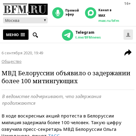
16+
Канал в
прямой
эфир
MAX
Москва
max.ru/bfm
Telegram
МЕНЮ
t.me/BFMnews
6 сентября 2020, 19:49
Общество
МВД Белоруссии объявило о задержании
более 100 митингующих
В ведомстве подчеркивают, что задержания
продолжаются
В ходе воскресных акций протеста в Белоруссии
милиция задержала более 100 человек. Такую цифру
озвучила пресс-секретарь МВД Белоруссии Ольга
Чемоданова, пишет
ТАСС
.