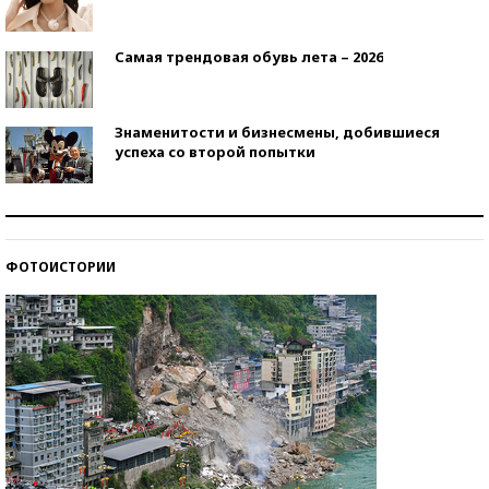
Самая трендовая обувь лета – 2026
Знаменитости и бизнесмены, добившиеся
успеха со второй попытки
Как защититься от солнца на курорте?
ФОТОИСТОРИИ
Кто изобрел средства связи?