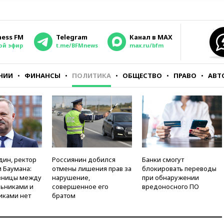
ness FM
Telegram
Канал в MAX
ой эфир
t.me/BFMnews
max.ru/bfm
НИИ
ФИНАНСЫ
ПОЛИТИКА
ОБЩЕСТВО
ПРАВО
АВТ
дин, ректор
Россиянин добился
Банки смогут
 Баумана:
отмены лишения прав за
блокировать переводы
зницы между
нарушение,
при обнаружении
ьниками и
совершенное его
вредоносного ПО
иками нет
братом