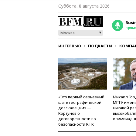
Суббота, 8 августа 2026
Busi
прям
Москва
ИНТЕРВЬЮ
ПОДКАСТЫ
КОМПА
СТИЛЬ
ТЕСТЫ
«Это первый серьезный
Михаил Гор
шаг к географической
МГТУ имени
деэскалации» —
никакой ра
Кортунов о
высокобалл
договоренности по
олимпиадн
безопасности КТК