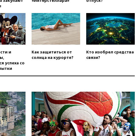
ы закупают
«Интерстеллара»
отпуск?
08:42
Силы ПВО сбили почти
ы
400 БПЛА над российскими
регионами
08:16
Лукашенко призвал
белорусов покупать избы в
селах
07:30
Нигерия стала
крупнейшим поставщиком
сти и
Как защититься от
Кто изобрел средства
авиатоплива в Европу
ы,
солнца на курорте?
связи?
я успеха со
06:30
США и Колумбия
пытки
обсуждают координацию
усилий против наркотрафика
05:30
ВМС Испании усилили
присутствие в Сеуте на фоне
миграционного кризиса
03:30
В Минстрое сравнили
качество жилья в Нью-Йорке и
России
02:30
Трамп попросил
отпустить его с круглого стола