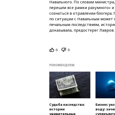
Навального. По словам министра
перешли все рамки разумного» 
сознаться в отравлении блогера.
по ситуации с Навальным может 
печальным последствиям, истори
доказывала, предостерег Лавров.
0
0
РЕКОМЕНДУЕМ:
Судьба наследства:
Бизнес ух
истории
воду: заче
удивительных
суперъяхт