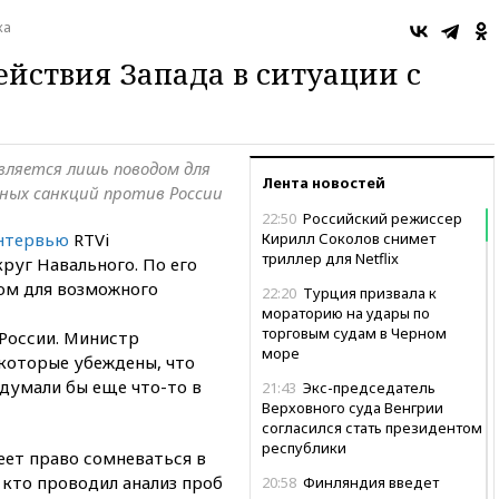
ка
ействия Запада в ситуации с
вляется лишь поводом для
Лента новостей
ных санкций против России
22:50
Российский режиссер
нтервью
RTVi
Кирилл Соколов снимет
триллер для Netflix
уг Навального. По его
дом для возможного
22:20
Турция призвала к
мораторию на удары по
торговым судам в Черном
России. Министр
море
 которые убеждены, что
идумали бы еще что-то в
21:43
Экс-председатель
Верховного суда Венгрии
согласился стать президентом
республики
еет право сомневаться в
 кто проводил анализ проб
20:58
Финляндия введет