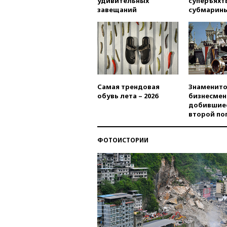
удивительных
суперъяхт
завещаний
субмарин
Самая трендовая
Знаменито
обувь лета – 2026
бизнесмен
добившиес
второй по
ФОТОИСТОРИИ