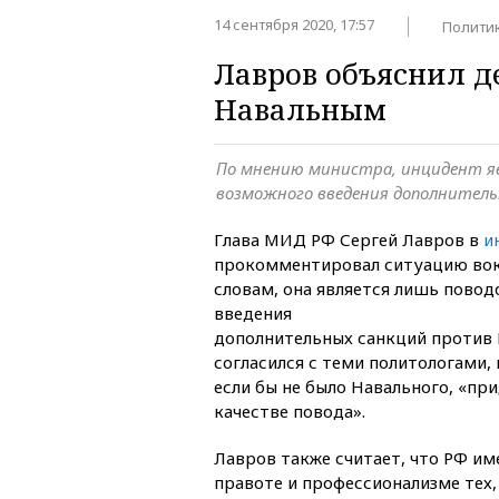
14 сентября 2020, 17:57
Полити
Лавров объяснил д
Навальным
По мнению министра, инцидент я
возможного введения дополнитель
Глава МИД РФ Сергей Лавров в
и
прокомментировал ситуацию вокр
словам, она является лишь пово
введения
дополнительных санкций против 
согласился с теми политологами,
если бы не было Навального, «пр
качестве повода».
Лавров также считает, что РФ им
правоте и профессионализме тех,