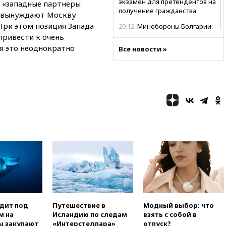
экзамен для претендентов на
, «западные партнеры
получение гражданства
и вынуждают Москву
 При этом позиция Запада
20:12
Минобороны Болгарии:
упавший в стране
привести к очень
беспилотник, скорее всего,
я это неоднократно
Все новости »
был украинским
19:29
ОАЭ обвинили Иран в
атаке на судно нефтяной
компании ADNOC в Ормузе
18:56
«Газпром»: объем газа в
европейских подземных
хранилищах достиг
антирекорда
18:25
ТАСС: Уиткофф и
Кушнер могут вскоре посетить
Москву и Киев
17:43
«Тиса» выдвинула экс-
председателя Верховного
суда на пост президента
одит под
Путешествие в
Модный выбор: что
Венгрии
м на
Исландию по следам
взять с собой в
16:50
Politico: «Газовая
ы закупают
«Интерстеллара»
отпуск?