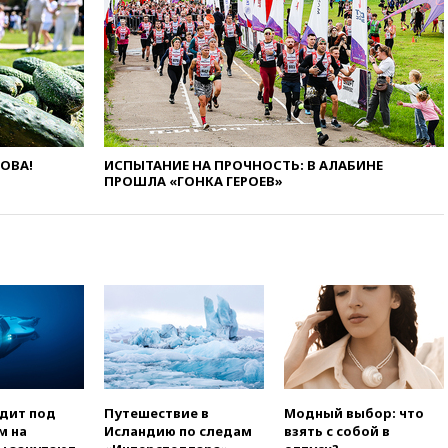
12:27
Возгорание на Ильском
НПЗ, вызванное атакой БПЛА,
потушили
11:47
Суд оставил под
арестом Rolls-Royce блогера
Лерчек
11:07
При столкновении
катера и лодки под Самарой
ЛОВА!
ИСПЫТАНИЕ НА ПРОЧНОСТЬ: В АЛАБИНЕ
погибли два человека
ПРОШЛА «ГОНКА ГЕРОЕВ»
10:27
Движение по трассе
«Новороссия» восстановлено
09:55
Силы ПВО перехватили
за утро 85 БПЛА над
территорией РФ
09:25
Ильский НПЗ на Кубани
загорелся после падения
обломков дрона
08:57
Собянин сообщил о
девяти БПЛА, сбитых на
одит под
Путешествие в
Модный выбор: что
подлете к Москве
м на
Исландию по следам
взять с собой в