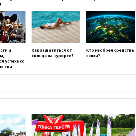
авантюра Германии ставит под
ы
угрозу европейскую зиму»
16:16
Беспилотник взорвался
вблизи газопровода в
Болгарии
15:25
При атаке БПЛА в
Белгородской области погиб
мирный житель
сти и
Как защититься от
Кто изобрел средства
ы,
солнца на курорте?
связи?
14:54
В Аргентине умер отец
я успеха со
футболиста Лионеля Месси
пытки
14:43
Турция ограничила
судоходство в Черном море
14:20
Генпрокурором США
стал Тодд Бланш
13:37
Пляжи Геленджика
закрыты из-за опасности БПЛА
13:03
Испания ввела
погранконтроль для
итальянских туристов