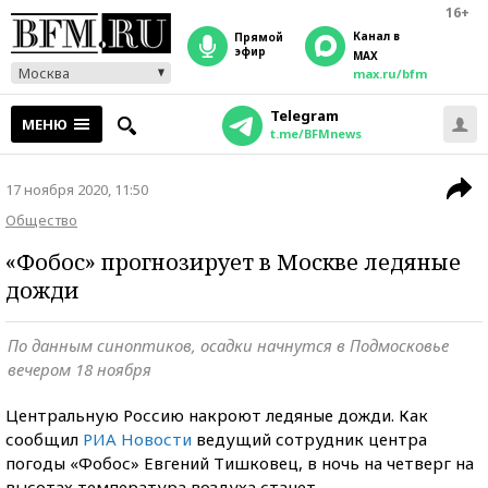
16+
Канал в
прямой
эфир
MAX
Москва
max.ru/bfm
Telegram
МЕНЮ
t.me/BFMnews
17 ноября 2020, 11:50
Общество
«Фобос» прогнозирует в Москве ледяные
дожди
По данным синоптиков, осадки начнутся в Подмосковье
вечером 18 ноября
Центральную Россию накроют ледяные дожди. Как
сообщил
РИА Новости
ведущий сотрудник центра
погоды «Фобос» Евгений Тишковец, в ночь на четверг на
высотах температура воздуха станет