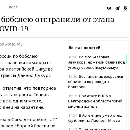
о
Спорт
 бобслею отстранили от этапа
OVID-19
нов команды
Лента новостей
оссии по бобслею
16:50
Politico: «Газовая
отстранения команды от
авантюра Германии ставит под
угрозу европейскую зиму»
ра в латвийской Сигулде.
трассы Дайнис Дукурс.
16:16
Беспилотник взорвался
вблизи газопровода в
Болгарии
, отметив, что повторное
ьтаты первого. Теперь
15:25
При атаке БПЛА в
лде в одном месте,
Белгородской области погиб
мирный житель
 дней на карантине.
14:54
В Аргентине умер отец
ею в Сигулде пройдет с 21
футболиста Лионеля Месси
тренер сборной России по
14:43
Турция ограничила