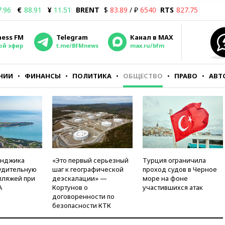
7.96
€
88.91
¥
11.51
BRENT
$
83.89
/ ₽
6540
RTS
827.75
ness FM
Telegram
Канал в MAX
ой эфир
t.me/BFMnews
max.ru/bfm
НИИ
ФИНАНСЫ
ПОЛИТИКА
ОБЩЕСТВО
ПРАВО
АВТ
енджика
«Это первый серьезный
Турция ограничила
удительную
шаг к географической
проход судов в Черное
пляжей при
деэскалации» —
море на фоне
А
Кортунов о
участившихся атак
договоренности по
безопасности КТК