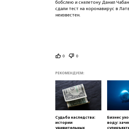
бобслею и скелетону Данил Чабан
сдали тест на коронавирус в Латв
неизвестен.
0
0
РЕКОМЕНДУЕМ:
Судьба наследства:
Бизнес ух
истории
воду: заче
удивительных
суперъяхт