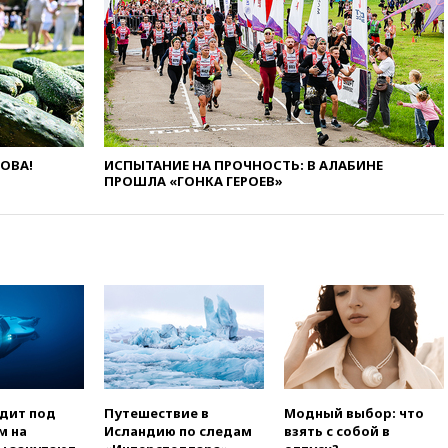
усилий против наркотрафика
05:30
ВМС Испании усилили
присутствие в Сеуте на фоне
миграционного кризиса
03:30
В Минстрое сравнили
качество жилья в Нью-Йорке и
России
ЛОВА!
ИСПЫТАНИЕ НА ПРОЧНОСТЬ: В АЛАБИНЕ
02:30
Трамп попросил
ПРОШЛА «ГОНКА ГЕРОЕВ»
отпустить его с круглого стола
в Госдепе, чтобы «вести
войну»
01:35
Мигрант погиб при
попытке попасть из Марокко в
Сеуту на параплане
00:30
FT: ЕС не готов принять в
блок Украину из-за уровня
коррупции
вчера, 23:35
Лукашенко
объяснил экономическую
одит под
Путешествие в
Модный выбор: что
выгоду безвизового режима с
м на
Исландию по следам
взять с собой в
ЕС