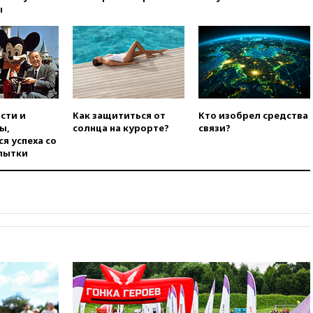
ы
09:55
Силы ПВО перехватили
за утро 85 БПЛА над
территорией РФ
09:25
Ильский НПЗ на Кубани
загорелся после падения
обломков дрона
08:57
Собянин сообщил о
сти и
Как защититься от
Кто изобрел средства
девяти БПЛА, сбитых на
ы,
солнца на курорте?
связи?
подлете к Москве
я успеха со
08:42
Силы ПВО сбили почти
пытки
400 БПЛА над российскими
регионами
08:16
Лукашенко призвал
белорусов покупать избы в
селах
07:30
Нигерия стала
крупнейшим поставщиком
авиатоплива в Европу
06:30
США и Колумбия
обсуждают координацию