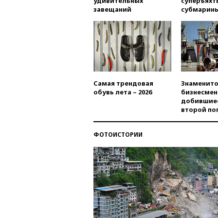
удивительных
суперъяхт
завещаний
субмарин
Самая трендовая
Знаменито
обувь лета – 2026
бизнесмен
добившиес
второй по
ФОТОИСТОРИИ