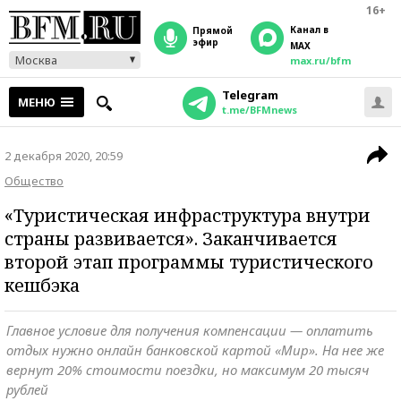
16+
Канал в
прямой
эфир
MAX
Москва
max.ru/bfm
Telegram
МЕНЮ
t.me/BFMnews
2 декабря 2020, 20:59
Общество
«Туристическая инфраструктура внутри
страны развивается». Заканчивается
второй этап программы туристического
кешбэка
Главное условие для получения компенсации — оплатить
отдых нужно онлайн банковской картой «Мир». На нее же
вернут 20% стоимости поездки, но максимум 20 тысяч
рублей