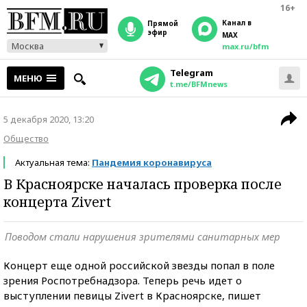
16+
Канал в
прямой
эфир
MAX
Москва
max.ru/bfm
Telegram
МЕНЮ
t.me/BFMnews
5 декабря 2020, 13:20
Общество
Актуальная тема:
Пандемия коронавируса
В Красноярске началась проверка после
концерта Zivert
Поводом стали нарушения зрителями санитарных мер
Концерт еще одной российской звезды попал в поле
зрения Роспотребнадзора. Теперь речь идет о
выступлении певицы Zivert в Красноярске, пишет