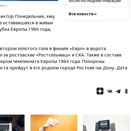
после последней операции
/ТАСС
вчера, 23:35
Российского
Все новости »
историка Артема Кирпиченка
Виктор Понедельник, ему
арестовали в Израиле
из остававшихся в живых
убка Европы 1960 года,
вчера, 23:23
«Спартак»
разгромил «Оренбург» в
Кубке России
тором золотого гола в финале «Евро» в ворота
вчера, 23:00
Пост Дмитриева в
X о миграционном кризисе в
 за ростовские «Ростсельмаш» и СКА. Также в составе
Сеуте набрал миллион
зером чемпионата Европы 1964 года. Похороны
просмотров
ста пройдут в его родном городе Ростове-на-Дону. Дата
вчера, 22:49
Минпромторг:
банкротство «Кванта» не
означает прекращения
производства телевизоров в
РФ
вчера, 22:35
Семь грузовых
вагонов сошли с рельсов в
Оренбургской области
вчера, 22:22
Минфин: в июле
выросли нефтегазовые