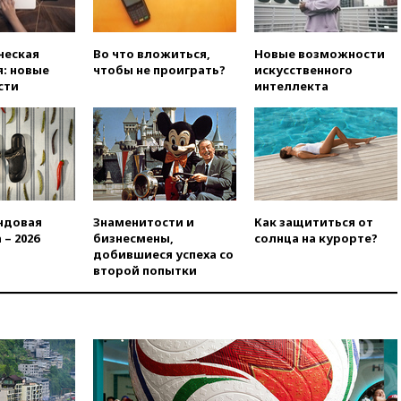
меры безопасности во время
выборов
вчера, 19:35
Памфилова
ческая
Во что вложиться,
Новые возможности
сообщила об омоложении
: новые
чтобы не проиграть?
искусственного
партийных списков на выборах
сти
интеллекта
в Госдуму
вчера, 19:25
Путин
прокомментировал первый
номер «Единой России» в
бюллетене
вчера, 19:15
Путин обсудил с
Памфиловой подготовку к
ндовая
Знаменитости и
Как защититься от
единому дню голосования
 – 2026
бизнесмены,
солнца на курорте?
добившиеся успеха со
вчера, 18:56
Wildberries
второй попытки
отрицает перенос основной
логистики за пределы России
вчера, 18:45
Крупнейший
склад маркетплейса Rozetka
сгорел под Киевом
вчера, 18:35
Джаред Лето
лишился роли в фильме