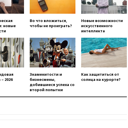
доходы российского бюджета
вчера, 22:15
Аксаков: ЦБ
согласовал первый стандарт
ческая
Во что вложиться,
Новые возможности
исламского банкинга
: новые
чтобы не проиграть?
искусственного
вчера, 21:43
Организаторы
сти
интеллекта
«Интервидения»
подтвердили, что конкурс
пройдет в Саудовской Аравии
вчера, 21:35
Машков: в РФ
подготовили концепцию
развития театрального
искусства до 2035 года
ндовая
Знаменитости и
Как защититься от
вчера, 21:21
Правительство
 – 2026
бизнесмены,
солнца на курорте?
РФ разрешило продажу
добившиеся успеха со
бензина старых
второй попытки
экологических классов
вчера, 21:15
Путин обсудил с
Машковым 150-летие Союза
театральных деятелей
вчера, 20:47
Newsweek:
«взрывная» диарея охватила