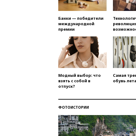
Банки — победители
Технологи
международной
революция
премии
возможно
Модный выбор: что
Самая тре
взять с собой в
обувь лета
отпуск?
ФОТОИСТОРИИ