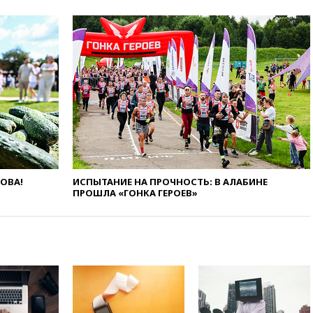
47 из 50 штатов США
вчера, 20:35
ПВО за 12 часов
сбила 200 украинских
беспилотников
вчера, 20:20
Третий комплект
золотых медалей выиграли на
ЧЕ российские синхронистки
вчера, 20:15
ТАСС: жизни
главы «Уралдронзавода»
после взрыва ничего не
угрожает
ЛОВА!
ИСПЫТАНИЕ НА ПРОЧНОСТЬ: В АЛАБИНЕ
вчера, 20:08
По всей Грузии
ПРОШЛА «ГОНКА ГЕРОЕВ»
снова отключилось
электричество
вчера, 20:00
Зеленский связал
дефицит ракет с попыткой
Запада принудить Киев к
уступкам
вчера, 19:45
Памфилова: ЦИК
примет беспрецедентные