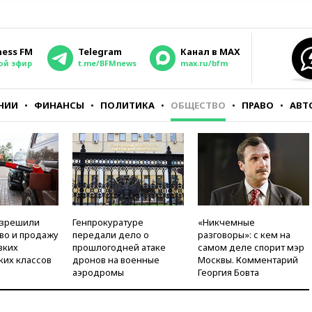
ness FM
Telegram
Канал в MAX
ой эфир
t.me/BFMnews
max.ru/bfm
НИИ
ФИНАНСЫ
ПОЛИТИКА
ОБЩЕСТВО
ПРАВО
АВТ
азрешили
Генпрокуратуре
«Никчемные
во и продажу
передали дело о
разговоры»: с кем на
зких
прошлогодней атаке
самом деле спорит мэр
ких классов
дронов на военные
Москвы. Комментарий
аэродромы
Георгия Бовта