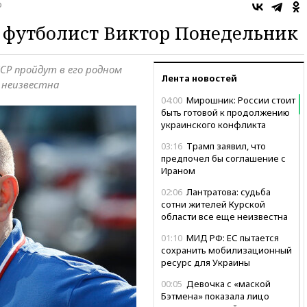
о
 футболист Виктор Понедельник
СР пройдут в его родном
Лента новостей
а неизвестна
04:00
Мирошник: России стоит
быть готовой к продолжению
украинского конфликта
03:16
Трамп заявил, что
предпочел бы соглашение с
Ираном
02:06
Лантратова: судьба
сотни жителей Курской
области все еще неизвестна
01:10
МИД РФ: ЕС пытается
сохранить мобилизационный
ресурс для Украины
00:05
Девочка с «маской
Бэтмена» показала лицо