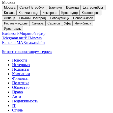
Москва
Москва
Санкт-Петербург
Барнаул
Вологда
Екатеринбург
Казань
Калининград
Кемерово
Краснодар
Красноярск
Липецк
Нижний Новгород
Новокузнецк
Новосибирск
Ростов-на-Дону
Самара
Саратов
Уфа
Челябинск
Ярославль
Business FM
прямой эфир
Telegram
t.me/BFMnews
Канал в MAX
max.ru/bfm
Бизнес говорит:
ищем героев
Новости
Интервью
Подкасты
Компании
Финансы
Политика
Общество
Право
Авто
Недвижимость
IT
Стиль