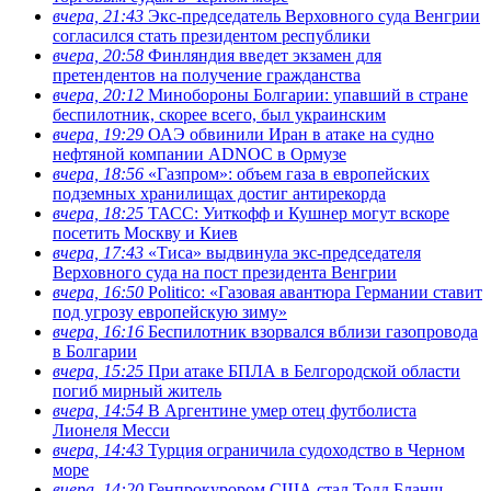
вчера, 21:43
Экс-председатель Верховного суда Венгрии
согласился стать президентом республики
вчера, 20:58
Финляндия введет экзамен для
претендентов на получение гражданства
вчера, 20:12
Минобороны Болгарии: упавший в стране
беспилотник, скорее всего, был украинским
вчера, 19:29
ОАЭ обвинили Иран в атаке на судно
нефтяной компании ADNOC в Ормузе
вчера, 18:56
«Газпром»: объем газа в европейских
подземных хранилищах достиг антирекорда
вчера, 18:25
ТАСС: Уиткофф и Кушнер могут вскоре
посетить Москву и Киев
вчера, 17:43
«Тиса» выдвинула экс-председателя
Верховного суда на пост президента Венгрии
вчера, 16:50
Politico: «Газовая авантюра Германии ставит
под угрозу европейскую зиму»
вчера, 16:16
Беспилотник взорвался вблизи газопровода
в Болгарии
вчера, 15:25
При атаке БПЛА в Белгородской области
погиб мирный житель
вчера, 14:54
В Аргентине умер отец футболиста
Лионеля Месси
вчера, 14:43
Турция ограничила судоходство в Черном
море
вчера, 14:20
Генпрокурором США стал Тодд Бланш