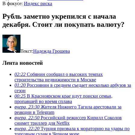
В фокусе:
Индекс риска
Рубль заметно укрепился с начала
декабря. Стоит ли покупать валюту?
Текст:
Надежда Грошева
Лента новостей
02:22
Собянин сообщил о высоких темпах
строительства недвижимости в Москве
01:20
Россиянин в среднем съедает несколько арбузов за
сезон
00:25
В Красноярском крае идут поиски семьи,
пропавшей во время сплава
вчера, 23:30
Жителя Нижнего Тагила арестовали за
реакции в Теlegram
вчера, 22:50
Российский режиссер Кирилл Соколов
снимет триллер для Netflix
вчера, 22:20
Турция призвала к мораторию на удары по
торговым судам в Черном море