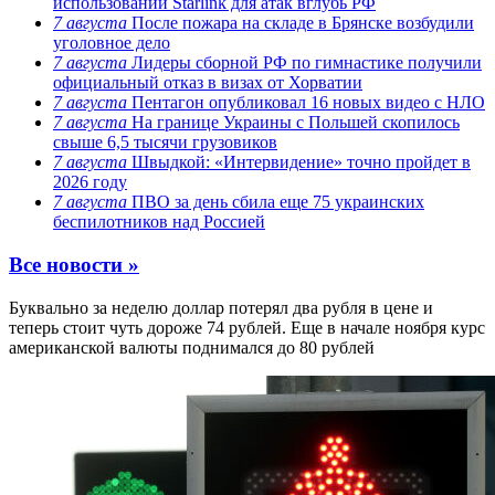
использовании Starlink для атак вглубь РФ
7 августа
После пожара на складе в Брянске возбудили
уголовное дело
7 августа
Лидеры сборной РФ по гимнастике получили
официальный отказ в визах от Хорватии
7 августа
Пентагон опубликовал 16 новых видео с НЛО
7 августа
На границе Украины с Польшей скопилось
свыше 6,5 тысячи грузовиков
7 августа
Швыдкой: «Интервидение» точно пройдет в
2026 году
7 августа
ПВО за день сбила еще 75 украинских
беспилотников над Россией
Все новости »
Буквально за неделю доллар потерял два рубля в цене и
теперь стоит чуть дороже 74 рублей. Еще в начале ноября курс
американской валюты поднимался до 80 рублей