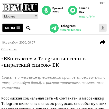
16+
Канал в
прямой
эфир
MAX
Москва
max.ru/bfm
Telegram
МЕНЮ
t.me/BFMnews
16 декабря 2020, 09:27
Общество
«ВКонтакте» и Telegram внесены в
«пиратский список» ЕК
Соцсеть и мессенджер возражали против этого, заявляя о
том, что ведут борьбу с распространением нелегального
контента
Российская социальная сеть «ВКонтакте» и мессенджер
Telegram включены в список ресурсов, способствующих
распространению пиратского контента. Такое решение