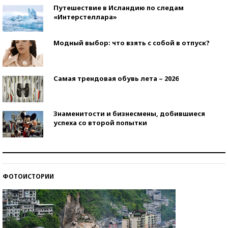
Путешествие в Исландию по следам
«Интерстеллара»
Модный выбор: что взять с собой в отпуск?
Самая трендовая обувь лета – 2026
Знаменитости и бизнесмены, добившиеся
успеха со второй попытки
Как защититься от солнца на курорте?
ФОТОИСТОРИИ
Кто изобрел средства связи?