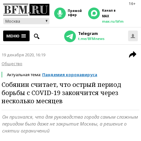
16+
Канал в
прямой
эфир
MAX
Москва
max.ru/bfm
Telegram
МЕНЮ
t.me/BFMnews
19 декабря 2020, 16:19
Общество
Актуальная тема:
Пандемия коронавируса
Собянин считает, что острый период
борьбы с COVID-19 закончится через
несколько месяцев
Он признался, что для руководства города самым сложным
периодом было даже не закрытие Москвы, а решение о
снятии ограничений