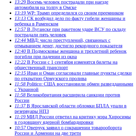
13:29
Восемь человек пострадали при наезде
автомобиля на толпу в Омске
13:19
WP: Трамп определился со своим преемником
13:13
СК возбудил дело по факту гибели женщины и
ребенка в Раменском
12:57
В Луганске при ракетном ударе ВСУ по складу
пострадали пять человек
12:44
МВД: число преступлений, связанных с
отмыванием денег, достигло рекордного показателя
12:40
В Подмосковье женщина и трехлетний ребенок
погибли при падении из окна
12:22
В России с 1 сентября изменятся билеты на
общественный транспорт
12:15
Иран и Оман согласовали главные пункты сделки
по открытию Ормузского пролива
11:58
Politico: США восстановили обмен разведданными
с Украиной
11:58
Великобритания расширила санкции против
России
11:37
В Ярославской области обломки БПЛА упали в
резервуары НПЗ
11:19
МИД России ответил на критику мэра Хиросимы
в годовщину ядерной бомбардировки
10:57
Оверчук заявил о сокращении товарооборота
России и Армении на две трети