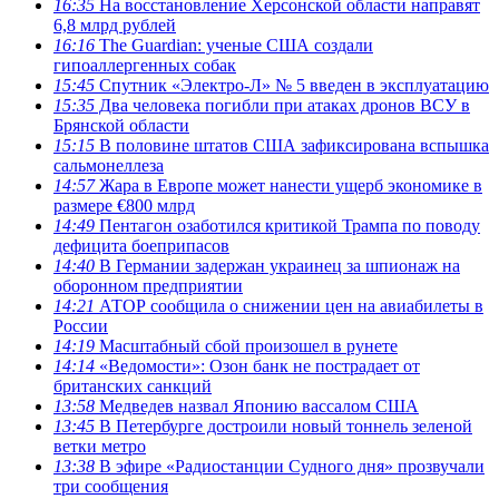
16:35
На восстановление Херсонской области направят
6,8 млрд рублей
16:16
The Guardian: ученые США создали
гипоаллергенных собак
15:45
Спутник «Электро-Л» № 5 введен в эксплуатацию
15:35
Два человека погибли при атаках дронов ВСУ в
Брянской области
15:15
В половине штатов США зафиксирована вспышка
сальмонеллеза
14:57
Жара в Европе может нанести ущерб экономике в
размере €800 млрд
14:49
Пентагон озаботился критикой Трампа по поводу
дефицита боеприпасов
14:40
В Германии задержан украинец за шпионаж на
оборонном предприятии
14:21
АТОР сообщила о снижении цен на авиабилеты в
России
14:19
Масштабный сбой произошел в рунете
14:14
«Ведомости»: Озон банк не пострадает от
британских санкций
13:58
Медведев назвал Японию вассалом США
13:45
В Петербурге достроили новый тоннель зеленой
ветки метро
13:38
В эфире «Радиостанции Судного дня» прозвучали
три сообщения