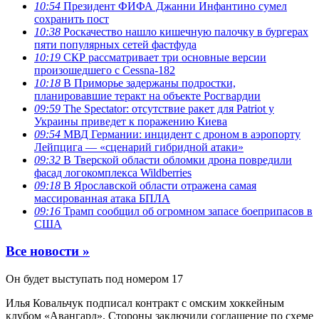
10:54
Президент ФИФА Джанни Инфантино сумел
сохранить пост
10:38
Роскачество нашло кишечную палочку в бургерах
пяти популярных сетей фастфуда
10:19
СКР рассматривает три основные версии
произошедшего с Cessna-182
10:18
В Приморье задержаны подростки,
планировавшие теракт на объекте Росгвардии
09:59
The Spectator: отсутствие ракет для Patriot у
Украины приведет к поражению Киева
09:54
МВД Германии: инцидент с дроном в аэропорту
Лейпцига — «сценарий гибридной атаки»
09:32
В Тверской области обломки дрона повредили
фасад логокомплекса Wildberries
09:18
В Ярославской области отражена самая
массированная атака БПЛА
09:16
Трамп сообщил об огромном запасе боеприпасов в
США
Все новости »
Он будет выступать под номером 17
Илья Ковальчук подписал контракт с омским хоккейным
клубом «Авангард». Стороны заключили соглашение по схеме