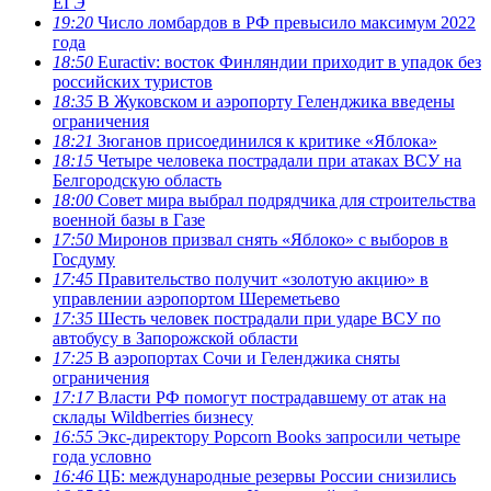
ЕГЭ
19:20
Число ломбардов в РФ превысило максимум 2022
года
18:50
Euractiv: восток Финляндии приходит в упадок без
российских туристов
18:35
В Жуковском и аэропорту Геленджика введены
ограничения
18:21
Зюганов присоединился к критике «Яблока»
18:15
Четыре человека пострадали при атаках ВСУ на
Белгородскую область
18:00
Совет мира выбрал подрядчика для строительства
военной базы в Газе
17:50
Миронов призвал снять «Яблоко» с выборов в
Госдуму
17:45
Правительство получит «золотую акцию» в
управлении аэропортом Шереметьево
17:35
Шесть человек пострадали при ударе ВСУ по
автобусу в Запорожской области
17:25
В аэропортах Сочи и Геленджика сняты
ограничения
17:17
Власти РФ помогут пострадавшему от атак на
склады Wildberries бизнесу
16:55
Экс-директору Popcorn Books запросили четыре
года условно
16:46
ЦБ: международные резервы России снизились