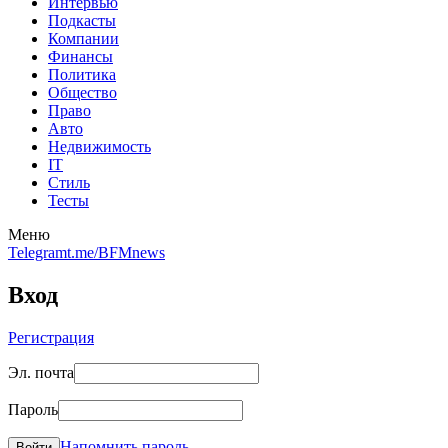
Интервью
Подкасты
Компании
Финансы
Политика
Общество
Право
Авто
Недвижимость
IT
Стиль
Тесты
Меню
Telegram
t.me/BFMnews
Вход
Регистрация
Эл. почта
Пароль
Напомнить пароль
Войти