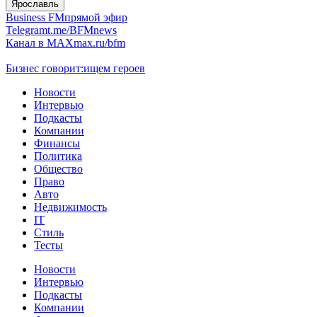
Ярославль
Business FM
прямой эфир
Telegram
t.me/BFMnews
Канал в MAX
max.ru/bfm
Бизнес говорит:
ищем героев
Новости
Интервью
Подкасты
Компании
Финансы
Политика
Общество
Право
Авто
Недвижимость
IT
Стиль
Тесты
Новости
Интервью
Подкасты
Компании