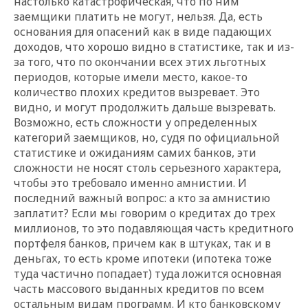
настолько катастрофическая, что по ним
заемщики платить не могут, нельзя. Да, есть
основания для опасений как в виде падающих
доходов, что хорошо видно в статистике, так и из-
за того, что по окончании всех этих льготных
периодов, которые имели место, какое-то
количество плохих кредитов вызревает. Это
видно, и могут продолжить дальше вызревать.
Возможно, есть сложности у определенных
категорий заемщиков, но, судя по официальной
статистике и ожиданиям самих банков, эти
сложности не носят столь серьезного характера,
чтобы это требовало именно амнистии. И
последний важный вопрос: а кто за амнистию
заплатит? Если мы говорим о кредитах до трех
миллионов, то это подавляющая часть кредитного
портфеля банков, причем как в штуках, так и в
деньгах, то есть кроме ипотеки (ипотека тоже
туда частично попадает) туда ложится основная
часть массового выданных кредитов по всем
остальным видам программ. И кто банковскому