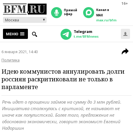
16+
Канал в
прямой
эфир
MAX
Москва
max.ru/bfm
Telegram
МЕНЮ
t.me/BFMnews
6 января 2021, 14:40
Политика
Идею коммунистов аннулировать долги
россиян раскритиковали не только в
парламенте
Речь идет о прощении займов на сумму до 3 млн рублей.
Инициатива столкнулась с критикой, ее называют не
иначе как популистской. Более того, предложение не
обосновано экономически, говорит экономист Евгений
Надоршин