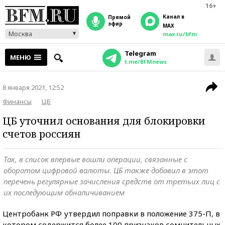
16+
Канал в
прямой
эфир
MAX
Москва
max.ru/bfm
Telegram
МЕНЮ
t.me/BFMnews
8 января 2021, 12:52
Финансы
ЦБ
ЦБ уточнил основания для блокировки
счетов россиян
Так, в список впервые вошли операции, связанные с
оборотом цифровой валюты. ЦБ также добавил в этот
перечень регулярные зачисления средств от третьих лиц с
их последующим обналичиванием
Центробанк РФ утвердил поправки в положение 375-П, в
котором содержится более 100 признаков сомнительных