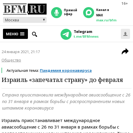
16+
Канал в
прямой
эфир
MAX
Москва
max.ru/bfm
Telegram
МЕНЮ
t.me/BFMnews
24 января 2021, 21:17
Общество
Актуальная тема:
Пандемия коронавируса
Израиль «запечатал страну» до февраля
Страна приостановила международное авиасообщение с 26
по 31 января в рамках борьбы с распространением новых
штаммов коронавируса
Израиль приостанавливает международное
авиасообщение с 26 по 31 января в рамках борьбы с